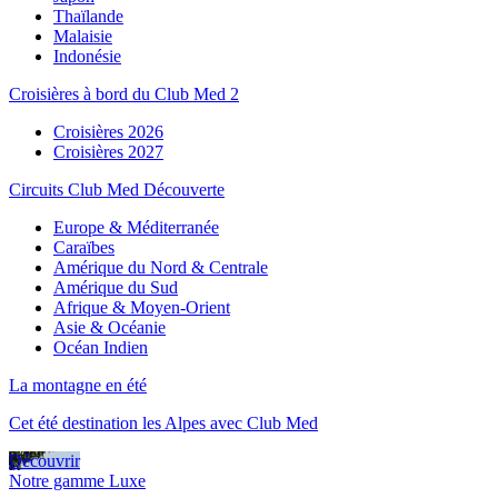
Thaïlande
Malaisie
Indonésie
Croisières à bord du Club Med 2
Croisières 2026
Croisières 2027
Circuits Club Med Découverte
Europe & Méditerranée
Caraïbes
Amérique du Nord & Centrale
Amérique du Sud
Afrique & Moyen-Orient
Asie & Océanie
Océan Indien
La montagne en été
Cet été destination les Alpes avec Club Med
Découvrir
Notre gamme Luxe