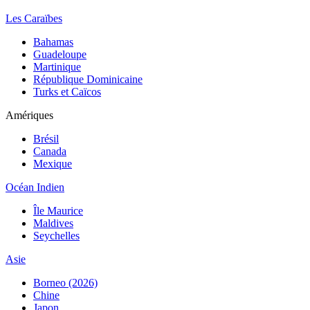
Les Caraïbes
Bahamas
Guadeloupe
Martinique
République Dominicaine
Turks et Caïcos
Amériques
Brésil
Canada
Mexique
Océan Indien
Île Maurice
Maldives
Seychelles
Asie
Borneo (2026)
Chine
Japon