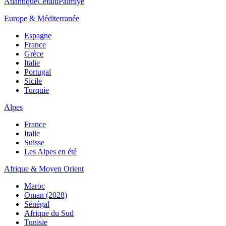
Atlantique
Cefalù
Palmiye
Europe & Méditerranée
Espagne
France
Grèce
Italie
Portugal
Sicile
Turquie
Alpes
France
Italie
Suisse
Les Alpes en été
Afrique & Moyen Orient
Maroc
Oman (2028)
Sénégal
Afrique du Sud
Tunisie