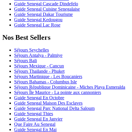
Guide Senegal Cascade Dindefelo
Guide Senegal Cuisine Senegalaise
Guide Senegal Dakar Tourisme
Guide Senegal Kedougou
Guide Senegal Lac Rose
Nos Best Sellers
Séjours Seychelles
Séjours Antalya - Palmiye
Séjours Bali
Séjours Mexique - Cancun
Séjours Thailande - Phuket
Séjours Martinique - Les Boucaniers
Séjours Bahamas - Columbus Isle
Séjours République Dominicaine - Miches Playa Esmeralda
Séjours Île Maurice - La pointe aux cannoniers
Guide Senegal En Octobre
Guide Senegal Maison Des Esclaves
Guide Senegal Parc National Delta Saloum
Guide Senegal Thies
Guide Senegal En Janvier
Que Faire Au Senegal
Guide Senegal En Mai