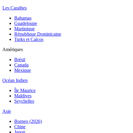
Les Caraïbes
Bahamas
Guadeloupe
Martinique
République Dominicaine
Turks et Caïcos
Amériques
Brésil
Canada
Mexique
Océan Indien
Île Maurice
Maldives
Seychelles
Asie
Borneo (2026)
Chine
Japon