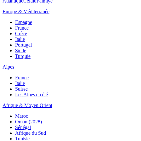
Atlantique
Cefalù
Palmiye
Europe & Méditerranée
Espagne
France
Grèce
Italie
Portugal
Sicile
Turquie
Alpes
France
Italie
Suisse
Les Alpes en été
Afrique & Moyen Orient
Maroc
Oman (2028)
Sénégal
Afrique du Sud
Tunisie