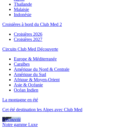
Thaïlande
Malaisie
Indonésie
Croisières à bord du Club Med 2
Croisières 2026
Croisières 2027
Circuits Club Med Découverte
Europe & Méditerranée
Caraïbes
Amérique du Nord & Centrale
Amérique du Sud
Afrique & Moyen-Orient
Asie & Océanie
Océan Indien
La montagne en été
Cet été destination les Alpes avec Club Med
Découvrir
Notre gamme Luxe