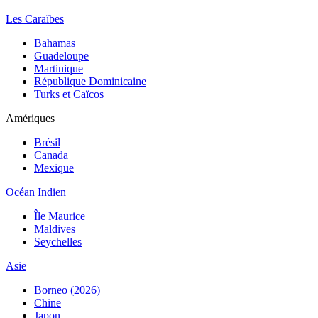
Les Caraïbes
Bahamas
Guadeloupe
Martinique
République Dominicaine
Turks et Caïcos
Amériques
Brésil
Canada
Mexique
Océan Indien
Île Maurice
Maldives
Seychelles
Asie
Borneo (2026)
Chine
Japon