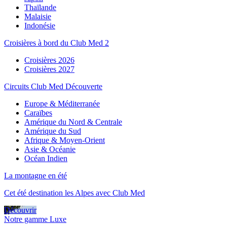
Thaïlande
Malaisie
Indonésie
Croisières à bord du Club Med 2
Croisières 2026
Croisières 2027
Circuits Club Med Découverte
Europe & Méditerranée
Caraïbes
Amérique du Nord & Centrale
Amérique du Sud
Afrique & Moyen-Orient
Asie & Océanie
Océan Indien
La montagne en été
Cet été destination les Alpes avec Club Med
Découvrir
Notre gamme Luxe