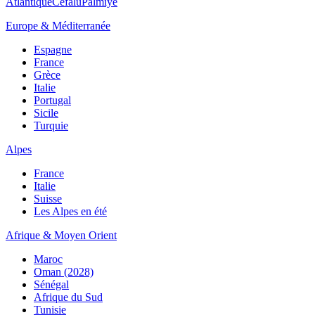
Atlantique
Cefalù
Palmiye
Europe & Méditerranée
Espagne
France
Grèce
Italie
Portugal
Sicile
Turquie
Alpes
France
Italie
Suisse
Les Alpes en été
Afrique & Moyen Orient
Maroc
Oman (2028)
Sénégal
Afrique du Sud
Tunisie