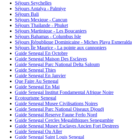
Séjours Seychelles
Séjours Antalya - Palmiye
Séjours Bali
Séjours Mexique - Cancun
Séjours Thailande - Phuket
Séjours Martinique - Les Boucaniers
Séjours Bahamas - Columbus Isle
Séjours République Dominicaine - Miches Playa Esmeralda
Séjours Île Maurice - La pointe aux cannoniers
Guide Senegal En Octobre
Guide Senegal Maison Des Esclaves
Guide Senegal Parc National Delta Saloum
Guide Senegal Thies
Guide Senegal En Janvier
Que Faire Au Senegal
Guide Senegal En Mai
Guide Senegal Institut Fondamental Afrique Noire
Ecotourisme Senegal
Guide Senegal Musee Civilisations Noires
Guide Senegal Parc National Oiseaux Djoudj
Guide Senegal Reserve Faune Ferlo Nord
Guide Senegal Cercles Megalithiques Senegambie
Guide Senegal Musee Esclaves Ancien Fort Destrees
Guide Senegal Ou Aller
Guide Senegal Saint Louis Senegal