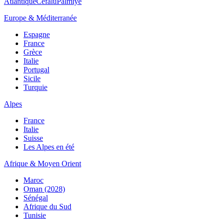
Atlantique
Cefalù
Palmiye
Europe & Méditerranée
Espagne
France
Grèce
Italie
Portugal
Sicile
Turquie
Alpes
France
Italie
Suisse
Les Alpes en été
Afrique & Moyen Orient
Maroc
Oman (2028)
Sénégal
Afrique du Sud
Tunisie