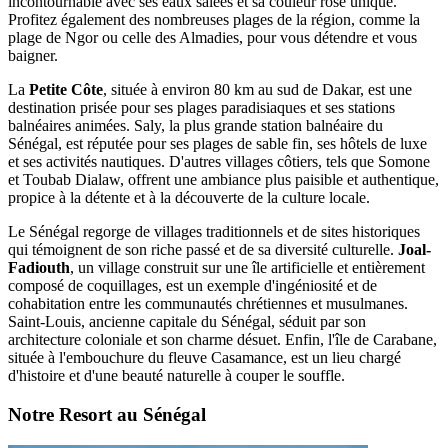
incontournable avec ses eaux salées et sa couleur rose unique.
Profitez également des nombreuses plages de la région, comme la
plage de Ngor ou celle des Almadies, pour vous détendre et vous
baigner.
La
Petite Côte
, située à environ 80 km au sud de Dakar, est une
destination prisée pour ses plages paradisiaques et ses stations
balnéaires animées. Saly, la plus grande station balnéaire du
Sénégal, est réputée pour ses plages de sable fin, ses hôtels de luxe
et ses activités nautiques. D'autres villages côtiers, tels que Somone
et Toubab Dialaw, offrent une ambiance plus paisible et authentique,
propice à la détente et à la découverte de la culture locale.
Le Sénégal regorge de villages traditionnels et de sites historiques
qui témoignent de son riche passé et de sa diversité culturelle.
Joal-
Fadiouth
, un village construit sur une île artificielle et entièrement
composé de coquillages, est un exemple d'ingéniosité et de
cohabitation entre les communautés chrétiennes et musulmanes.
Saint-Louis, ancienne capitale du Sénégal, séduit par son
architecture coloniale et son charme désuet. Enfin, l'île de Carabane,
située à l'embouchure du fleuve Casamance, est un lieu chargé
d'histoire et d'une beauté naturelle à couper le souffle.
Notre Resort au Sénégal