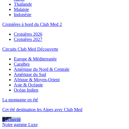
Thaïlande
Malaisie
Indonésie
Croisières à bord du Club Med 2
Croisières 2026
Croisières 2027
Circuits Club Med Découverte
Europe & Méditerranée
Caraïbes
Amérique du Nord & Centrale
Amérique du Sud
Afrique & Moyen-Orient
Asie & Océanie
Océan Indien
La montagne en été
Cet été destination les Alpes avec Club Med
Découvrir
Notre gamme Luxe