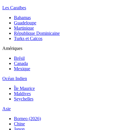
Les Caraïbes
Bahamas
Guadeloupe
Martinique
République Dominicaine
Turks et Caïcos
Amériques
Brésil
Canada
Mexique
Océan Indien
Île Maurice
Maldives
Seychelles
Asie
Borneo (2026)
Chine
Japon