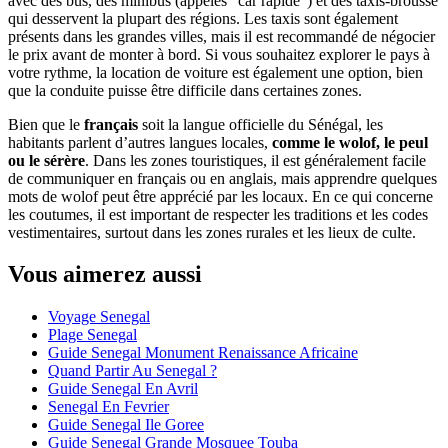
avec des bus, des minibus (appelés "car rapide") et des taxis-brousse
qui desservent la plupart des régions. Les taxis sont également
présents dans les grandes villes, mais il est recommandé de négocier
le prix avant de monter à bord. Si vous souhaitez explorer le pays à
votre rythme, la location de voiture est également une option, bien
que la conduite puisse être difficile dans certaines zones.
Bien que le
français
soit la langue officielle du Sénégal, les
habitants parlent d’autres langues locales,
comme le wolof, le peul
ou le sérère
. Dans les zones touristiques, il est généralement facile
de communiquer en français ou en anglais, mais apprendre quelques
mots de wolof peut être apprécié par les locaux. En ce qui concerne
les coutumes, il est important de respecter les traditions et les codes
vestimentaires, surtout dans les zones rurales et les lieux de culte.
Vous aimerez aussi
Voyage Senegal
Plage Senegal
Guide Senegal Monument Renaissance Africaine
Quand Partir Au Senegal ?
Guide Senegal En Avril
Senegal En Fevrier
Guide Senegal Ile Goree
Guide Senegal Grande Mosquee Touba