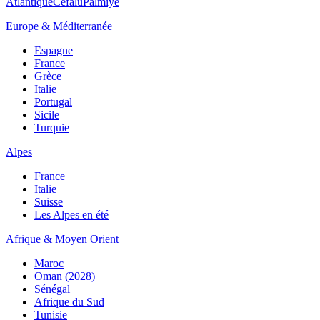
Atlantique
Cefalù
Palmiye
Europe & Méditerranée
Espagne
France
Grèce
Italie
Portugal
Sicile
Turquie
Alpes
France
Italie
Suisse
Les Alpes en été
Afrique & Moyen Orient
Maroc
Oman (2028)
Sénégal
Afrique du Sud
Tunisie