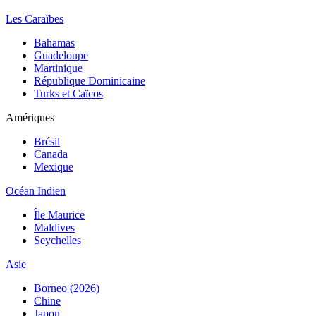
Les Caraïbes
Bahamas
Guadeloupe
Martinique
République Dominicaine
Turks et Caïcos
Amériques
Brésil
Canada
Mexique
Océan Indien
Île Maurice
Maldives
Seychelles
Asie
Borneo (2026)
Chine
Japon