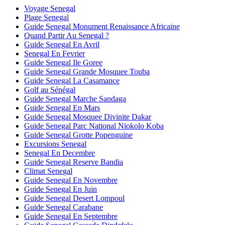
Voyage Senegal
Plage Senegal
Guide Senegal Monument Renaissance Africaine
Quand Partir Au Senegal ?
Guide Senegal En Avril
Senegal En Fevrier
Guide Senegal Ile Goree
Guide Senegal Grande Mosquee Touba
Guide Senegal La Casamance
Golf au Sénégal
Guide Senegal Marche Sandaga
Guide Senegal En Mars
Guide Senegal Mosquee Divinite Dakar
Guide Senegal Parc National Niokolo Koba
Guide Senegal Grotte Popenguine
Excursions Senegal
Senegal En Decembre
Guide Senegal Reserve Bandia
Climat Senegal
Guide Senegal En Novembre
Guide Senegal En Juin
Guide Senegal Desert Lompoul
Guide Senegal Carabane
Guide Senegal En Septembre