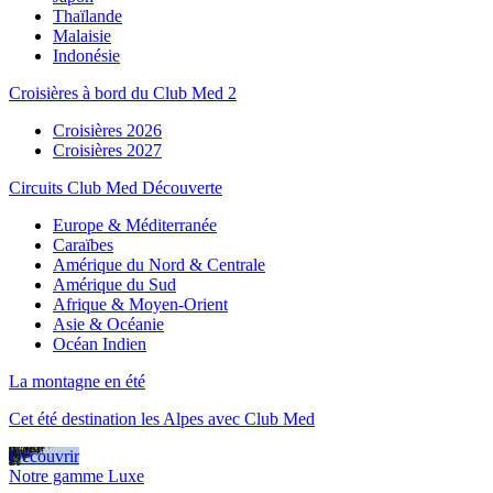
Thaïlande
Malaisie
Indonésie
Croisières à bord du Club Med 2
Croisières 2026
Croisières 2027
Circuits Club Med Découverte
Europe & Méditerranée
Caraïbes
Amérique du Nord & Centrale
Amérique du Sud
Afrique & Moyen-Orient
Asie & Océanie
Océan Indien
La montagne en été
Cet été destination les Alpes avec Club Med
Découvrir
Notre gamme Luxe