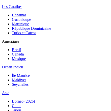
Les Caraïbes
Bahamas
Guadeloupe
Martinique
République Dominicaine
Turks et Caïcos
Amériques
Brésil
Canada
Mexique
Océan Indien
Île Maurice
Maldives
Seychelles
Asie
Borneo (2026)
Chine
Japon