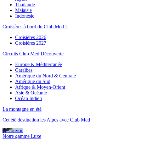
Thaïlande
Malaisie
Indonésie
Croisières à bord du Club Med 2
Croisières 2026
Croisières 2027
Circuits Club Med Découverte
Europe & Méditerranée
Caraïbes
Amérique du Nord & Centrale
Amérique du Sud
Afrique & Moyen-Orient
Asie & Océanie
Océan Indien
La montagne en été
Cet été destination les Alpes avec Club Med
Découvrir
Notre gamme Luxe