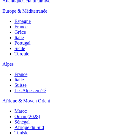
Atlantique
Cefalù
Palmiye
Europe & Méditerranée
Espagne
France
Grèce
Italie
Portugal
Sicile
Turquie
Alpes
France
Italie
Suisse
Les Alpes en été
Afrique & Moyen Orient
Maroc
Oman (2028)
Sénégal
Afrique du Sud
Tunisie