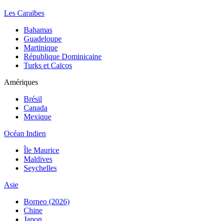
Les Caraïbes
Bahamas
Guadeloupe
Martinique
République Dominicaine
Turks et Caïcos
Amériques
Brésil
Canada
Mexique
Océan Indien
Île Maurice
Maldives
Seychelles
Asie
Borneo (2026)
Chine
Japon