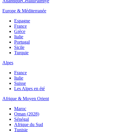
Atlantique
Cefalù
Palmiye
Europe & Méditerranée
Espagne
France
Grèce
Italie
Portugal
Sicile
Turquie
Alpes
France
Italie
Suisse
Les Alpes en été
Afrique & Moyen Orient
Maroc
Oman (2028)
Sénégal
Afrique du Sud
Tunisie