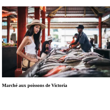
À 5km de bateau de votre Resort Club Med Seychelles,
Arul Mihu Navasakthi Vinayagar
À un peu plus de 5km de bateau de votre
Resort Club Med
Seychelles
, rejoignez
Victoria, la capitale de l’archipel
, sur l’île de
Mahé, pour découvrir l’
un de ses monuments les plus
emblématiques
. Le temple Arul Mihu Navasakthi Vinayagar est
le
seul édifice hindou des Seychelles.
Erigé en 1992, il fait figure
d’ovni avec son architecture inspirée des temples du sud de l’Inde.
Si le sanctuaire intérieur permet de découvrir
une belle statue du
dieu Vinayaka
, aussi connu sous le nom de Ganesh, son aspect
extérieur impressionne déjà avec ses nombreuses statues et ses
teintures vives bleues, jaunes, rouges, soulignées de liserés dorés.
Marché aux poissons de Victoria