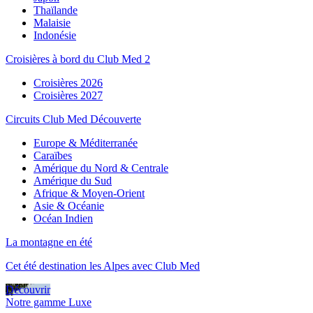
Thaïlande
Malaisie
Indonésie
Croisières à bord du Club Med 2
Croisières 2026
Croisières 2027
Circuits Club Med Découverte
Europe & Méditerranée
Caraïbes
Amérique du Nord & Centrale
Amérique du Sud
Afrique & Moyen-Orient
Asie & Océanie
Océan Indien
La montagne en été
Cet été destination les Alpes avec Club Med
Découvrir
Notre gamme Luxe