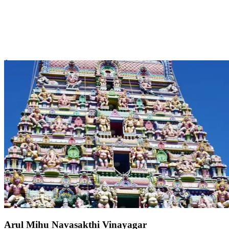
À 40km de bateau de votre Resort Club Med Seychelles,
Anse Lazio
À 40km de bateau de votre
Resort Club Med Seychelles
, la plage
d’Anse Lazio, au nord de l’île de Praslin, est un décor de carte
postale. En arrière-plan,
profitez des palmiers géants dont
l’ombre apporte une fraîcheur bienvenue.
La plage est faite d’
un
sable d’une blancheur éclatante
, sur lequel contraste le rosé des
rochers de granit. Les eaux turquoise, tièdes, sont
un appel à la
baignade et à la détente.
À l’heure du déjeuner, des stands de
restauration vous redonnent les forces nécessaires pour votre activité
de l’après-midi : la sieste…
Arul Mihu Navasakthi Vinayagar