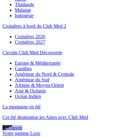
Thaïlande
Malaisie
Indonésie
Croisières à bord du Club Med 2
Croisières 2026
Croisières 2027
Circuits Club Med Découverte
Europe & Méditerranée
Caraïbes
Amérique du Nord & Centrale
Amérique du Sud
Afrique & Moyen-Orient
Asie & Océanie
Océan Indien
La montagne en été
Cet été destination les Alpes avec Club Med
Découvrir
Notre gamme Luxe