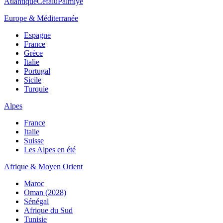
Atlantique
Cefalù
Palmiye
Europe & Méditerranée
Espagne
France
Grèce
Italie
Portugal
Sicile
Turquie
Alpes
France
Italie
Suisse
Les Alpes en été
Afrique & Moyen Orient
Maroc
Oman (2028)
Sénégal
Afrique du Sud
Tunisie