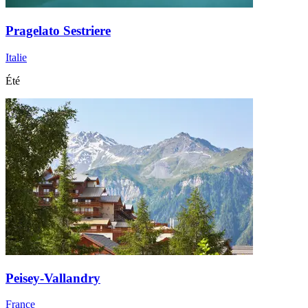
Pragelato Sestriere
Italie
Été
Peisey-Vallandry
France