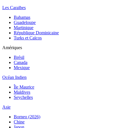
Les Caraïbes
Bahamas
Guadeloupe
Martinique
République Dominicaine
Turks et Caïcos
Amériques
Brésil
Canada
Mexique
Océan Indien
Île Maurice
Maldives
Seychelles
Asie
Borneo (2026)
Chine
Japon