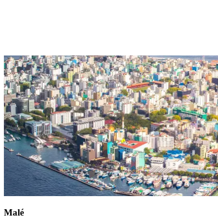
Accessible en bateau depuis votre
Resort Club Med Kani
,
Maradhoo
Frissonnez sous le ballet d'
une raie manta
en prenant la direction
de Maradhoo. Ce paradis de l'océan Indien, loin de tout, vous
promet
des sensations sous-marines époustouflantes
. Sur place,
des clubs de plongée
vous accueillent et vous conseillent. Situé à
l'ouest de l'atoll Addu, ce site naturel somptueux est
accessible en
bateau
depuis votre resort Club Med Kani.
Malé