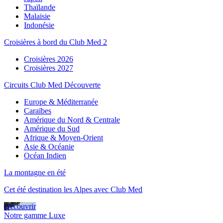
Thaïlande
Malaisie
Indonésie
Croisières à bord du Club Med 2
Croisières 2026
Croisières 2027
Circuits Club Med Découverte
Europe & Méditerranée
Caraïbes
Amérique du Nord & Centrale
Amérique du Sud
Afrique & Moyen-Orient
Asie & Océanie
Océan Indien
La montagne en été
Cet été destination les Alpes avec Club Med
Découvrir
Notre gamme Luxe