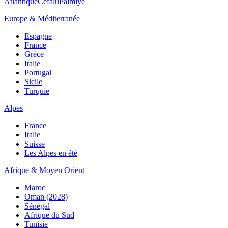
Atlantique
Cefalù
Palmiye
Europe & Méditerranée
Espagne
France
Grèce
Italie
Portugal
Sicile
Turquie
Alpes
France
Italie
Suisse
Les Alpes en été
Afrique & Moyen Orient
Maroc
Oman (2028)
Sénégal
Afrique du Sud
Tunisie