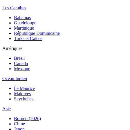
Les Caraïbes
Bahamas
Guadeloupe
Martinique
République Dominicaine
Turks et Caïcos
Amériques
Brésil
Canada
Mexique
Océan Indien
Île Maurice
Maldives
Seychelles
Asie
Borneo (2026)
Chine
Japon