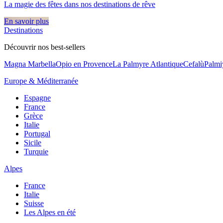
La magie des fêtes dans nos destinations de rêve​
En savoir plus
Destinations
Découvrir nos best-sellers
Magna Marbella
Opio en Provence
La Palmyre Atlantique
Cefalù
Palmi
Europe & Méditerranée
Espagne
France
Grèce
Italie
Portugal
Sicile
Turquie
Alpes
France
Italie
Suisse
Les Alpes en été