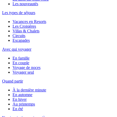
Les nouveautés
Les types de séjours
Vacances en Resorts
Les Croisières
Villas & Chalets
Circuits
Escapades
Avec qui voyager
En famille
En couple
Voyage de noces
Voyager seul
Quand partir
À la dernière minute
En automne
En hiver
Au printemps
En été