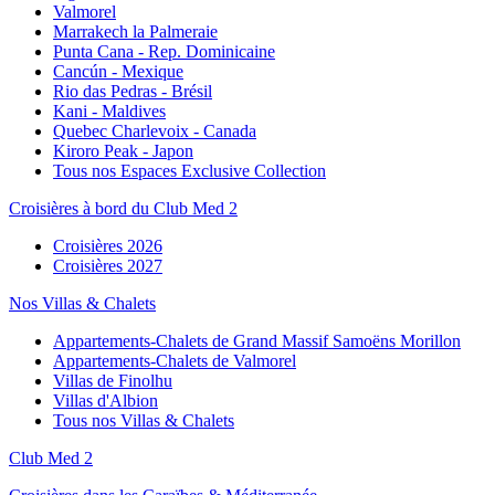
Valmorel
Marrakech la Palmeraie
Punta Cana - Rep. Dominicaine
Cancún - Mexique
Rio das Pedras - Brésil
Kani - Maldives
Quebec Charlevoix - Canada
Kiroro Peak - Japon
Tous nos Espaces Exclusive Collection
Croisières à bord du Club Med 2
Croisières 2026
Croisières 2027
Nos Villas & Chalets
Appartements-Chalets de Grand Massif Samoëns Morillon
Appartements-Chalets de Valmorel
Villas de Finolhu
Villas d'Albion
Tous nos Villas & Chalets
Club Med 2