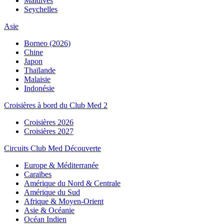
Maldives
Seychelles
Asie
Borneo (2026)
Chine
Japon
Thaïlande
Malaisie
Indonésie
Croisières à bord du Club Med 2
Croisières 2026
Croisières 2027
Circuits Club Med Découverte
Europe & Méditerranée
Caraïbes
Amérique du Nord & Centrale
Amérique du Sud
Afrique & Moyen-Orient
Asie & Océanie
Océan Indien