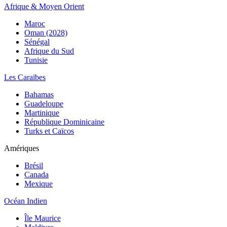
Afrique & Moyen Orient
Maroc
Oman (2028)
Sénégal
Afrique du Sud
Tunisie
Les Caraïbes
Bahamas
Guadeloupe
Martinique
République Dominicaine
Turks et Caïcos
Amériques
Brésil
Canada
Mexique
Océan Indien
Île Maurice