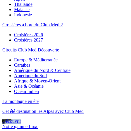
Thaïlande
Malaisie
Indonésie
Croisières à bord du Club Med 2
Croisières 2026
Croisières 2027
Circuits Club Med Découverte
Europe & Méditerranée
Caraïbes
Amérique du Nord & Centrale
Amérique du Sud
Afrique & Moyen-Orient
Asie & Océanie
Océan Indien
La montagne en été
Cet été destination les Alpes avec Club Med
Découvrir
Notre gamme Luxe