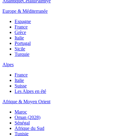
Atlantique
Cefalù
Palmiye
Europe & Méditerranée
Espagne
France
Grèce
Italie
Portugal
Sicile
Turquie
Alpes
France
Italie
Suisse
Les Alpes en été
Afrique & Moyen Orient
Maroc
Oman (2028)
Sénégal
Afrique du Sud
Tunisie