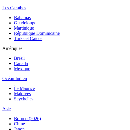
Les Caraïbes
Bahamas
Guadeloupe
Martinique
République Dominicaine
Turks et Caïcos
Amériques
Brésil
Canada
Mexique
Océan Indien
Île Maurice
Maldives
Seychelles
Asie
Borneo (2026)
Chine
Japon