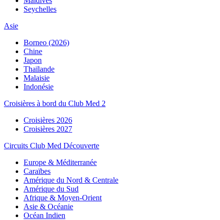
Maldives
Seychelles
Asie
Borneo (2026)
Chine
Japon
Thaïlande
Malaisie
Indonésie
Croisières à bord du Club Med 2
Croisières 2026
Croisières 2027
Circuits Club Med Découverte
Europe & Méditerranée
Caraïbes
Amérique du Nord & Centrale
Amérique du Sud
Afrique & Moyen-Orient
Asie & Océanie
Océan Indien