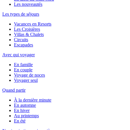
Les nouveautés
Les types de séjours
Vacances en Resorts
Les Croisières
Villas & Chalets
Circuits
Escapades
Avec qui voyager
En famille
En couple
Voyage de noces
Voyager seul
Quand partir
À la dernière minute
En automne
En hiver
Au printemps
En été