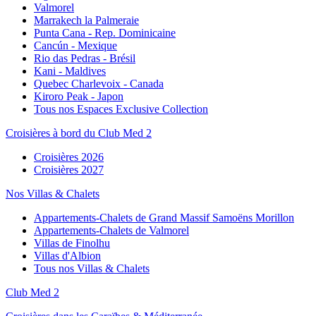
Valmorel
Marrakech la Palmeraie
Punta Cana - Rep. Dominicaine
Cancún - Mexique
Rio das Pedras - Brésil
Kani - Maldives
Quebec Charlevoix - Canada
Kiroro Peak - Japon
Tous nos Espaces Exclusive Collection
Croisières à bord du Club Med 2
Croisières 2026
Croisières 2027
Nos Villas & Chalets
Appartements-Chalets de Grand Massif Samoëns Morillon
Appartements-Chalets de Valmorel
Villas de Finolhu
Villas d'Albion
Tous nos Villas & Chalets
Club Med 2