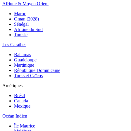
Afrique & Moyen Orient
Maroc
Oman (2028)
Sénégal
Afrique du Sud
Tunisie
Les Caraïbes
Bahamas
Guadeloupe
Martinique
République Dominicaine
Turks et Caïcos
Amériques
Brésil
Canada
Mexique
Océan Indien
Île Maurice