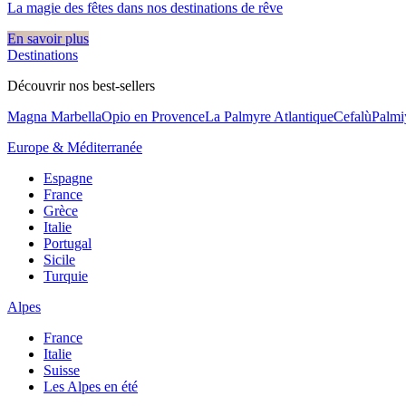
La magie des fêtes dans nos destinations de rêve​
En savoir plus
Destinations
Découvrir nos best-sellers
Magna Marbella
Opio en Provence
La Palmyre Atlantique
Cefalù
Palmi
Europe & Méditerranée
Espagne
France
Grèce
Italie
Portugal
Sicile
Turquie
Alpes
France
Italie
Suisse
Les Alpes en été