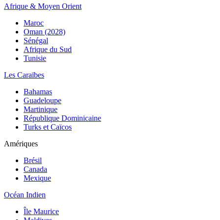
Afrique & Moyen Orient
Maroc
Oman (2028)
Sénégal
Afrique du Sud
Tunisie
Les Caraïbes
Bahamas
Guadeloupe
Martinique
République Dominicaine
Turks et Caïcos
Amériques
Brésil
Canada
Mexique
Océan Indien
Île Maurice