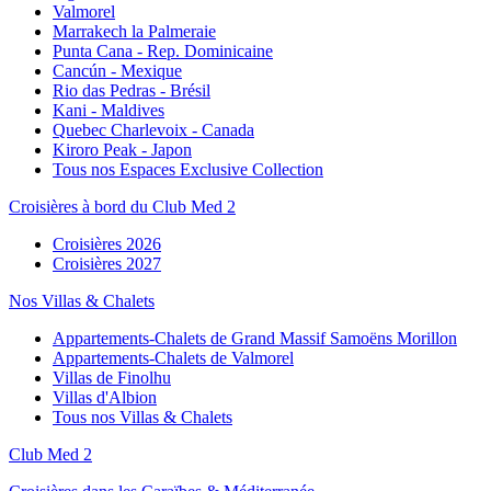
Valmorel
Marrakech la Palmeraie
Punta Cana - Rep. Dominicaine
Cancún - Mexique
Rio das Pedras - Brésil
Kani - Maldives
Quebec Charlevoix - Canada
Kiroro Peak - Japon
Tous nos Espaces Exclusive Collection
Croisières à bord du Club Med 2
Croisières 2026
Croisières 2027
Nos Villas & Chalets
Appartements-Chalets de Grand Massif Samoëns Morillon
Appartements-Chalets de Valmorel
Villas de Finolhu
Villas d'Albion
Tous nos Villas & Chalets
Club Med 2