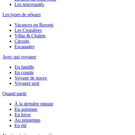
Les nouveautés
Les types de séjours
Vacances en Resorts
Les Croisières
Villas & Chalets
Circuits
Escapades
Avec qui voyager
En famille
En couple
Voyage de noces
Voyager seul
Quand partir
À la dernière minute
En automne
En hiver
Au printemps
En été