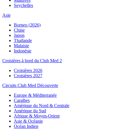
Maldives
Seychelles
Asie
Borneo (2026)
Chine
Japon
Thaïlande
Malaisie
Indonésie
Croisières à bord du Club Med 2
Croisières 2026
Croisières 2027
Circuits Club Med Découverte
Europe & Méditerranée
Caraïbes
Amérique du Nord & Centrale
Amérique du Sud
Afrique & Moyen-Orient
Asie & Océanie
Océan Indien