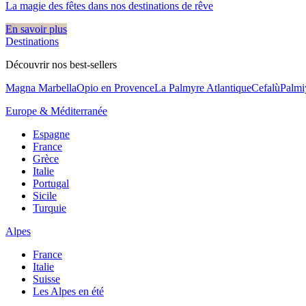
La magie des fêtes dans nos destinations de rêve​
En savoir plus
Destinations
Découvrir nos best-sellers
Magna Marbella
Opio en Provence
La Palmyre Atlantique
Cefalù
Palmi
Europe & Méditerranée
Espagne
France
Grèce
Italie
Portugal
Sicile
Turquie
Alpes
France
Italie
Suisse
Les Alpes en été