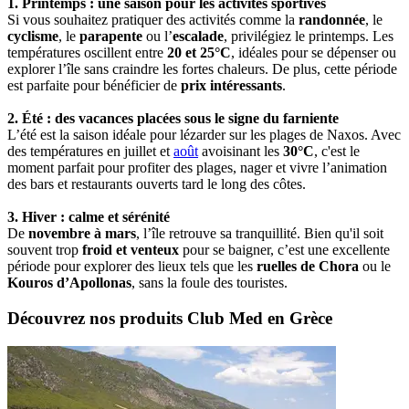
1. Printemps : une saison pour les activités sportives
Si vous souhaitez pratiquer des activités comme la
randonnée
, le
cyclisme
, le
parapente
ou l’
escalade
, privilégiez le printemps. Les
températures oscillent entre
20 et 25°C
, idéales pour se dépenser ou
explorer l’île sans craindre les fortes chaleurs. De plus, cette période
est parfaite pour bénéficier de
prix intéressants
.
2. Été : des vacances placées sous le signe du farniente
L’été est la saison idéale pour lézarder sur les plages de Naxos. Avec
des températures en juillet et
août
avoisinant les
30°C
, c'est le
moment parfait pour profiter des plages, nager et vivre l’animation
des bars et restaurants ouverts tard le long des côtes.
3. Hiver : calme et sérénité
De
novembre à mars
, l’île retrouve sa tranquillité. Bien qu'il soit
souvent trop
froid et venteux
pour se baigner, c’est une excellente
période pour explorer des lieux tels que les
ruelles de Chora
ou le
Kouros d’Apollonas
, sans la foule des touristes.
Découvrez nos produits Club Med en Grèce