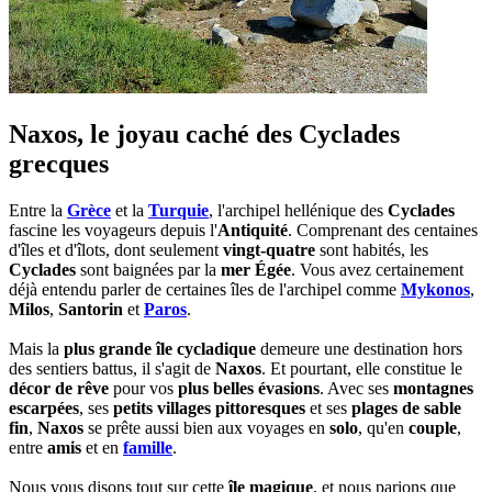
Naxos, le joyau caché des Cyclades
grecques
Entre la
Grèce
et la
Turquie
, l'archipel hellénique des
Cyclades
fascine les voyageurs depuis l'
Antiquité
. Comprenant des centaines
d'îles et d'îlots, dont seulement
vingt-quatre
sont habités, les
Cyclades
sont baignées par la
mer Égée
. Vous avez certainement
déjà entendu parler de certaines îles de l'archipel comme
Mykonos
,
Milos
,
Santorin
et
Paros
.
Mais la
plus grande île cycladique
demeure une destination hors
des sentiers battus, il s'agit de
Naxos
. Et pourtant, elle constitue le
décor de rêve
pour vos
plus belles évasions
. Avec ses
montagnes
escarpées
, ses
petits villages pittoresques
et ses
plages de sable
fin
,
Naxos
se prête aussi bien aux voyages en
solo
, qu'en
couple
,
entre
amis
et en
famille
.
Nous vous disons tout sur cette
île magique
, et nous parions que