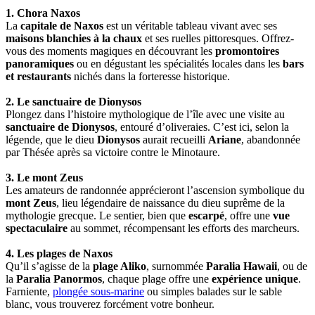
1. Chora Naxos
La
capitale de Naxos
est un véritable tableau vivant avec ses
maisons blanchies à la chaux
et ses ruelles pittoresques. Offrez-
vous des moments magiques en découvrant les
promontoires
panoramiques
ou en dégustant les spécialités locales dans les
bars
et restaurants
nichés dans la forteresse historique.
2. Le sanctuaire de Dionysos
Plongez dans l’histoire mythologique de l’île avec une visite au
sanctuaire de Dionysos
, entouré d’oliveraies. C’est ici, selon la
légende, que le dieu
Dionysos
aurait recueilli
Ariane
, abandonnée
par Thésée après sa victoire contre le Minotaure.
3. Le mont Zeus
Les amateurs de randonnée apprécieront l’ascension symbolique du
mont Zeus
, lieu légendaire de naissance du dieu suprême de la
mythologie grecque. Le sentier, bien que
escarpé
, offre une
vue
spectaculaire
au sommet, récompensant les efforts des marcheurs.
4. Les plages de Naxos
Qu’il s’agisse de la
plage Aliko
, surnommée
Paralia Hawaii
, ou de
la
Paralia Panormos
, chaque plage offre une
expérience unique
.
Farniente,
plongée sous-marine
ou simples balades sur le sable
blanc, vous trouverez forcément votre bonheur.