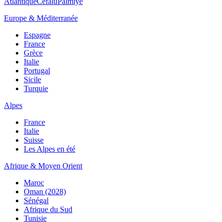
Atlantique
Cefalù
Palmiye
Europe & Méditerranée
Espagne
France
Grèce
Italie
Portugal
Sicile
Turquie
Alpes
France
Italie
Suisse
Les Alpes en été
Afrique & Moyen Orient
Maroc
Oman (2028)
Sénégal
Afrique du Sud
Tunisie