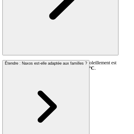
Entre
mai et septembre
, lorsque le taux d’ensoleillement est
Étendre
:
Naxos est-elle adaptée aux familles ?
excellent et que les eaux atteignent environ
23°C
.