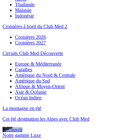
Thaïlande
Malaisie
Indonésie
Croisières à bord du Club Med 2
Croisières 2026
Croisières 2027
Circuits Club Med Découverte
Europe & Méditerranée
Caraïbes
Amérique du Nord & Centrale
Amérique du Sud
Afrique & Moyen-Orient
Asie & Océanie
Océan Indien
La montagne en été
Cet été destination les Alpes avec Club Med
Découvrir
Notre gamme Luxe