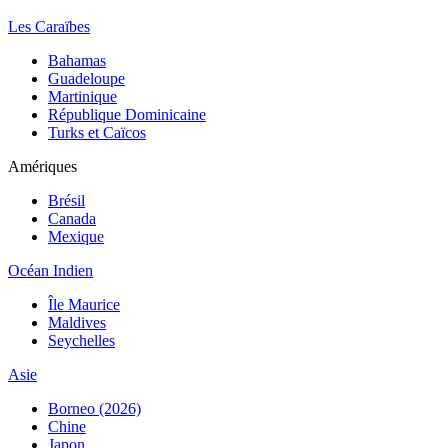
Les Caraïbes
Bahamas
Guadeloupe
Martinique
République Dominicaine
Turks et Caïcos
Amériques
Brésil
Canada
Mexique
Océan Indien
Île Maurice
Maldives
Seychelles
Asie
Borneo (2026)
Chine
Japon