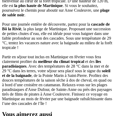
bienvenue au cœur de la forêt tropicale. D’une hauteur de 120 m,
elle est
la plus haute de Martinique
. Si vous le souhaitez,
poursuivez le chemin pour aboutir sur Anse Couleuvre, une
plage
de sable noir
.
Pour une journée entière de découverte, partez pour la
cascade de
Bô la Riviè
, la plus large de Martinique. Proposant une succession
de petites chutes d’eau, elle est idéale pour vous baigner dans une
faible profondeur au son des cascades. Sous une température de 29
°C, tentez les vacances nature avec la baignade au milieu de la forêt
tropicale !
Partir en séjour tout inclus en Martinique en février vous fera
clairement profiter du
meilleur du climat tropical
et des
îles
paradisiaques
. Avec des températures de 28 °C dans la mer et de
29 °C dans les terres, votre séjour sera placé sous le signe du
soleil
et de la baignade
, de la Pointe Marin à Saint-Pierre. Profitez des
douces températures de la saison sèche à dos de cheval, en quad ou
à bord d’une croisière en catamaran. Relaxez-vous sur les plages
paradisiaques d'Anse Dufour, de Sainte-Anne ou près des paysages
tirés de films de pirates à Anse Couleuvre. Finissez ce voyage en
Martinique au mois de février par une baignade rafraîchissante dans
l’une des cascades de l’île !
Vous aimerez aussi