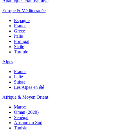
Atlantique
Cefalù
Palmiye
Europe & Méditerranée
Espagne
France
Grèce
Italie
Portugal
Sicile
Turquie
Alpes
France
Italie
Suisse
Les Alpes en été
Afrique & Moyen Orient
Maroc
Oman (2028)
Sénégal
Afrique du Sud
Tunisie