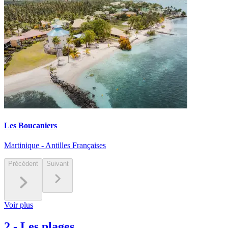
Les Boucaniers
Martinique - Antilles Françaises
Précédent
Suivant
Voir plus
2
-
Les plages