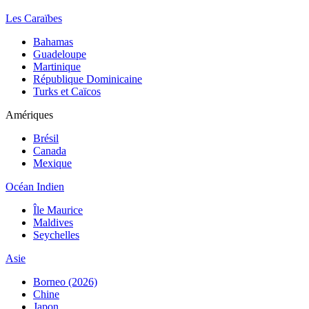
Les Caraïbes
Bahamas
Guadeloupe
Martinique
République Dominicaine
Turks et Caïcos
Amériques
Brésil
Canada
Mexique
Océan Indien
Île Maurice
Maldives
Seychelles
Asie
Borneo (2026)
Chine
Japon