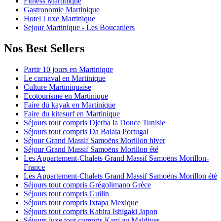
Fitness Martinique
Gastronomie Martinique
Hotel Luxe Martinique
Sejour Martinique - Les Boucaniers
Nos Best Sellers
Partir 10 jours en Martinique
Le carnaval en Martinique
Culture Martiniquaise
Ecotourisme en Martinique
Faire du kayak en Martinique
Faire du kitesurf en Martinique
Séjours tout compris Djerba la Douce Tunisie
Séjours tout compris Da Balaia Portugal
Séjour Grand Massif Samoëns Morillon hiver
Séjour Grand Massif Samoëns Morillon été
Les Appartement-Chalets Grand Massif Samoëns Morillon-
France
Les Appartement-Chalets Grand Massif Samoëns Morillon été
Séjours tout compris Grégolimano Grèce
Séjours tout compris Guilin
Séjours tout compris Ixtapa Mexique
Séjours tout compris Kabira Ishigaki Japon
Séjours luxe tout compris Kani au Maldives