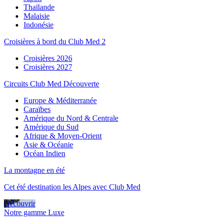
Thaïlande
Malaisie
Indonésie
Croisières à bord du Club Med 2
Croisières 2026
Croisières 2027
Circuits Club Med Découverte
Europe & Méditerranée
Caraïbes
Amérique du Nord & Centrale
Amérique du Sud
Afrique & Moyen-Orient
Asie & Océanie
Océan Indien
La montagne en été
Cet été destination les Alpes avec Club Med
Découvrir
Notre gamme Luxe