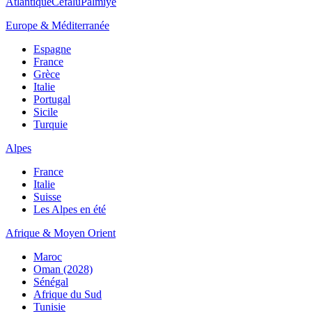
Atlantique
Cefalù
Palmiye
Europe & Méditerranée
Espagne
France
Grèce
Italie
Portugal
Sicile
Turquie
Alpes
France
Italie
Suisse
Les Alpes en été
Afrique & Moyen Orient
Maroc
Oman (2028)
Sénégal
Afrique du Sud
Tunisie