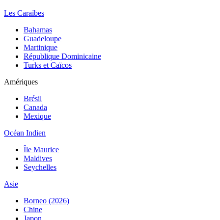
Les Caraïbes
Bahamas
Guadeloupe
Martinique
République Dominicaine
Turks et Caïcos
Amériques
Brésil
Canada
Mexique
Océan Indien
Île Maurice
Maldives
Seychelles
Asie
Borneo (2026)
Chine
Japon