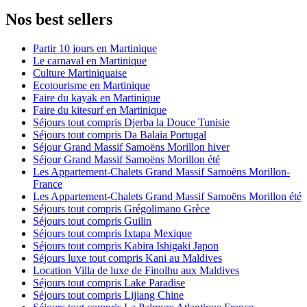
Nos best sellers
Partir 10 jours en Martinique
Le carnaval en Martinique
Culture Martiniquaise
Ecotourisme en Martinique
Faire du kayak en Martinique
Faire du kitesurf en Martinique
Séjours tout compris Djerba la Douce Tunisie
Séjours tout compris Da Balaia Portugal
Séjour Grand Massif Samoëns Morillon hiver
Séjour Grand Massif Samoëns Morillon été
Les Appartement-Chalets Grand Massif Samoëns Morillon-
France
Les Appartement-Chalets Grand Massif Samoëns Morillon été
Séjours tout compris Grégolimano Grèce
Séjours tout compris Guilin
Séjours tout compris Ixtapa Mexique
Séjours tout compris Kabira Ishigaki Japon
Séjours luxe tout compris Kani au Maldives
Location Villa de luxe de Finolhu aux Maldives
Séjours tout compris Lake Paradise
Séjours tout compris Lijiang Chine