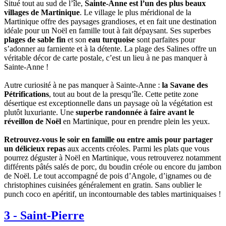
Situé tout au sud de l’île,
Sainte-Anne est l’un des plus beaux
villages de Martinique
. Le village le plus méridional de la
Martinique offre des paysages grandioses, et en fait une destination
idéale pour un Noël en famille tout à fait dépaysant. Ses superbes
plages de sable fin
et son
eau turquoise
sont parfaites pour
s’adonner au farniente et à la détente. La plage des Salines offre un
véritable décor de carte postale, c’est un lieu à ne pas manquer à
Sainte-Anne !
Autre curiosité à ne pas manquer à Sainte-Anne :
la Savane des
Pétrifications
, tout au bout de la presqu’île. Cette petite zone
désertique est exceptionnelle dans un paysage où la végétation est
plutôt luxuriante. Une
superbe randonnée à faire avant le
réveillon de Noël
en Martinique, pour en prendre plein les yeux.
Retrouvez-vous le soir en famille ou entre amis pour partager
un délicieux repas
aux accents créoles. Parmi les plats que vous
pourrez déguster à Noël en Martinique, vous retrouverez notamment
différents pâtés salés de porc, du boudin créole ou encore du jambon
de Noël. Le tout accompagné de pois d’Angole, d’ignames ou de
christophines cuisinées généralement en gratin. Sans oublier le
punch coco en apéritif, un incontournable des tables martiniquaises !
3
-
Saint-Pierre