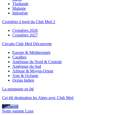
Thaïlande
Malaisie
Indonésie
Croisières à bord du Club Med 2
Croisières 2026
Croisières 2027
Circuits Club Med Découverte
Europe & Méditerranée
Caraïbes
Amérique du Nord & Centrale
Amérique du Sud
Afrique & Moyen-Orient
Asie & Océanie
Océan Indien
La montagne en été
Cet été destination les Alpes avec Club Med
Découvrir
Notre gamme Luxe