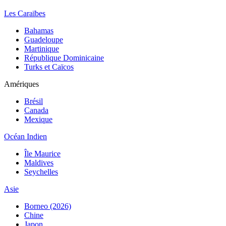
Les Caraïbes
Bahamas
Guadeloupe
Martinique
République Dominicaine
Turks et Caïcos
Amériques
Brésil
Canada
Mexique
Océan Indien
Île Maurice
Maldives
Seychelles
Asie
Borneo (2026)
Chine
Japon