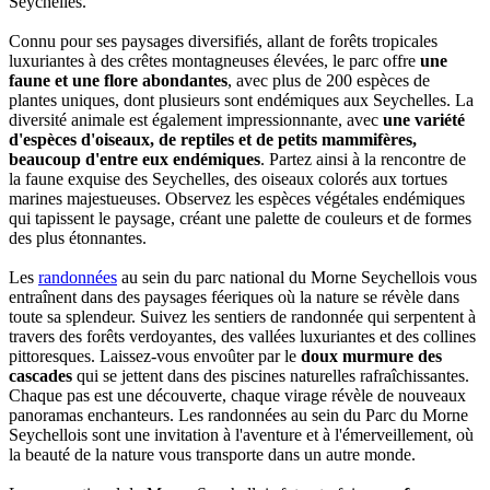
Seychelles.
Connu pour ses paysages diversifiés, allant de forêts tropicales
luxuriantes à des crêtes montagneuses élevées, le parc offre
une
faune et une flore abondantes
, avec plus de 200 espèces de
plantes uniques, dont plusieurs sont endémiques aux Seychelles. La
diversité animale est également impressionnante, avec
une variété
d'espèces d'oiseaux, de reptiles et de petits mammifères,
beaucoup d'entre eux endémiques
. Partez ainsi à la rencontre de
la faune exquise des Seychelles, des oiseaux colorés aux tortues
marines majestueuses. Observez les espèces végétales endémiques
qui tapissent le paysage, créant une palette de couleurs et de formes
des plus étonnantes.
Les
randonnées
au sein du parc national du Morne Seychellois vous
entraînent dans des paysages féeriques où la nature se révèle dans
toute sa splendeur. Suivez les sentiers de randonnée qui serpentent à
travers des forêts verdoyantes, des vallées luxuriantes et des collines
pittoresques. Laissez-vous envoûter par le
doux murmure des
cascades
qui se jettent dans des piscines naturelles rafraîchissantes.
Chaque pas est une découverte, chaque virage révèle de nouveaux
panoramas enchanteurs. Les randonnées au sein du Parc du Morne
Seychellois sont une invitation à l'aventure et à l'émerveillement, où
la beauté de la nature vous transporte dans un autre monde.