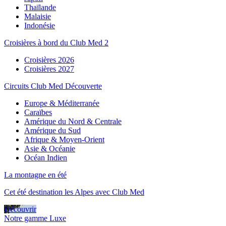
Thaïlande
Malaisie
Indonésie
Croisières à bord du Club Med 2
Croisières 2026
Croisières 2027
Circuits Club Med Découverte
Europe & Méditerranée
Caraïbes
Amérique du Nord & Centrale
Amérique du Sud
Afrique & Moyen-Orient
Asie & Océanie
Océan Indien
La montagne en été
Cet été destination les Alpes avec Club Med
Découvrir
Notre gamme Luxe