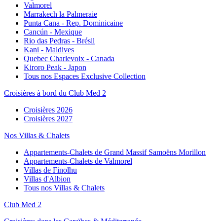
Valmorel
Marrakech la Palmeraie
Punta Cana - Rep. Dominicaine
Cancún - Mexique
Rio das Pedras - Brésil
Kani - Maldives
Quebec Charlevoix - Canada
Kiroro Peak - Japon
Tous nos Espaces Exclusive Collection
Croisières à bord du Club Med 2
Croisières 2026
Croisières 2027
Nos Villas & Chalets
Appartements-Chalets de Grand Massif Samoëns Morillon
Appartements-Chalets de Valmorel
Villas de Finolhu
Villas d'Albion
Tous nos Villas & Chalets
Club Med 2