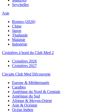
Maldives
Seychelles
Asie
Borneo (2026)
Chine
Japon
Thaïlande
Malaisie
Indonésie
Croisières à bord du Club Med 2
Croisières 2026
Croisières 2027
Circuits Club Med Découverte
Europe & Méditerranée
Caraïbes
Amérique du Nord & Centrale
Amérique du Sud
Afrique & Moyen-Orient
Asie & Océanie
Océan Indien