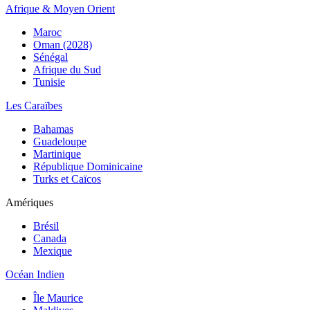
Afrique & Moyen Orient
Maroc
Oman (2028)
Sénégal
Afrique du Sud
Tunisie
Les Caraïbes
Bahamas
Guadeloupe
Martinique
République Dominicaine
Turks et Caïcos
Amériques
Brésil
Canada
Mexique
Océan Indien
Île Maurice