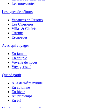
Les nouveautés
Les types de séjours
Vacances en Resorts
Les Croisières
Villas & Chalets
Circuits
Escapades
Avec qui voyager
En famille
En couple
Voyage de noces
Voyager seul
Quand partir
À la dernière minute
En automne
En hiver
Au printemps
En été