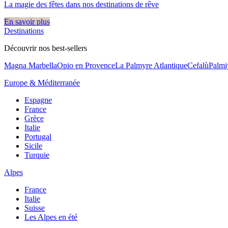
La magie des fêtes dans nos destinations de rêve​
En savoir plus
Destinations
Découvrir nos best-sellers
Magna Marbella
Opio en Provence
La Palmyre Atlantique
Cefalù
Palmi
Europe & Méditerranée
Espagne
France
Grèce
Italie
Portugal
Sicile
Turquie
Alpes
France
Italie
Suisse
Les Alpes en été