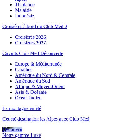
Thaïlande
Malaisie
Indonésie
Croisières à bord du Club Med 2
Croisières 2026
Croisières 2027
Circuits Club Med Découverte
Europe & Méditerranée
Caraïbes
Amérique du Nord & Centrale
Amérique du Sud
Afrique & Moyen-Orient
Asie & Océanie
Océan Indien
La montagne en été
Cet été destination les Alpes avec Club Med
Découvrir
Notre gamme Luxe