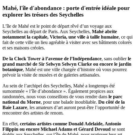
Mahé, l'île d'abondance : porte d'entrée idéale pour
explorer les trésors des Seychelles
L’île de Mahé est le point de départ rêvé d’un voyage aux
Seychelles au départ de Paris. Aux Seychelles,
Mahé abrite
notamment la capitale, Victoria, une ville à taille humaine
, ce qui
fait de cette ville un lieu agréable à visiter avec ses bâtiments colorés
et ses maisons créoles.
De la Clock Tower à l’avenue de l’Indépendance
, sans oublier
le
grand marché de Sir Selwyn Selwyn Clarke ou encore le jardin
botanique
, Mahé est une ville chargée d’histoire où vous pourrez
prévoir la visite de musées et de galeries artisanales.
Au sein de l’archipel des Seychelles, Mahé a longtemps été
surnommée « l’île d’abondance ». Également propices aux
randonnées, nous vous conseillons de vous rendre dans
le parc
national du Morne
, pour une balade inoubliable.
Du côté de la
Baie Lazare
, les amateurs d’art auront peut-être l’opportunité de
rencontrer des artistes de renom.
En effet,
certains artistes comme Donald Adelaide, Antonio
Filippin ou encore Michael Adams et Gérard Devoud
se sont
établis aux Seychelles, sur l’île de Mahé, pour pratiquer leur art.