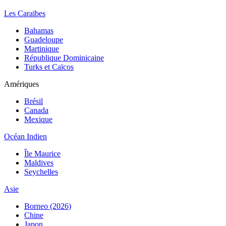
Les Caraïbes
Bahamas
Guadeloupe
Martinique
République Dominicaine
Turks et Caïcos
Amériques
Brésil
Canada
Mexique
Océan Indien
Île Maurice
Maldives
Seychelles
Asie
Borneo (2026)
Chine
Japon