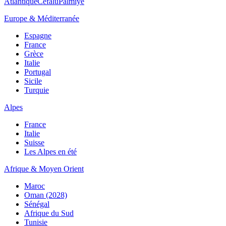
Atlantique
Cefalù
Palmiye
Europe & Méditerranée
Espagne
France
Grèce
Italie
Portugal
Sicile
Turquie
Alpes
France
Italie
Suisse
Les Alpes en été
Afrique & Moyen Orient
Maroc
Oman (2028)
Sénégal
Afrique du Sud
Tunisie