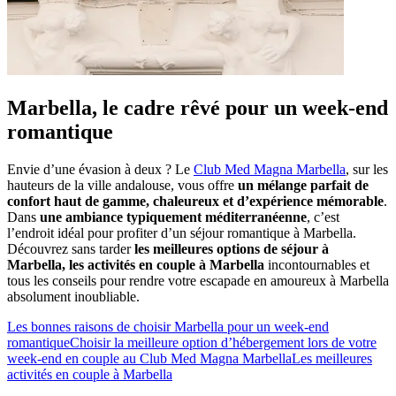
Marbella, le cadre rêvé pour un week-end
romantique
Envie d’une évasion à deux ? Le
Club Med Magna Marbella
, sur les
hauteurs de la ville andalouse, vous offre
un mélange parfait de
confort haut de gamme, chaleureux et d’expérience mémorable
.
Dans
une ambiance typiquement méditerranéenne
, c’est
l’endroit idéal pour profiter d’un séjour romantique à Marbella.
Découvrez sans tarder
les meilleures options de séjour à
Marbella, les activités en couple à Marbella
incontournables et
tous les conseils pour rendre votre escapade en amoureux à Marbella
absolument inoubliable.
Les bonnes raisons de choisir Marbella pour un week-end
romantique
Choisir la meilleure option d’hébergement lors de votre
week-end en couple au Club Med Magna Marbella
Les meilleures
activités en couple à Marbella