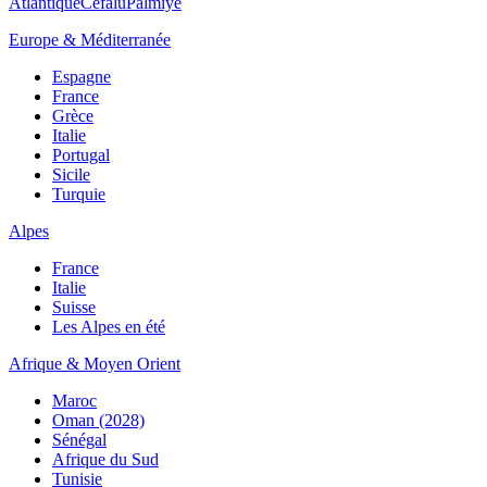
Atlantique
Cefalù
Palmiye
Europe & Méditerranée
Espagne
France
Grèce
Italie
Portugal
Sicile
Turquie
Alpes
France
Italie
Suisse
Les Alpes en été
Afrique & Moyen Orient
Maroc
Oman (2028)
Sénégal
Afrique du Sud
Tunisie