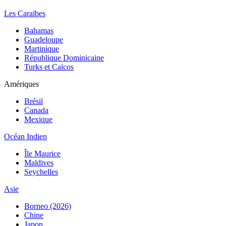
Les Caraïbes
Bahamas
Guadeloupe
Martinique
République Dominicaine
Turks et Caïcos
Amériques
Brésil
Canada
Mexique
Océan Indien
Île Maurice
Maldives
Seychelles
Asie
Borneo (2026)
Chine
Japon