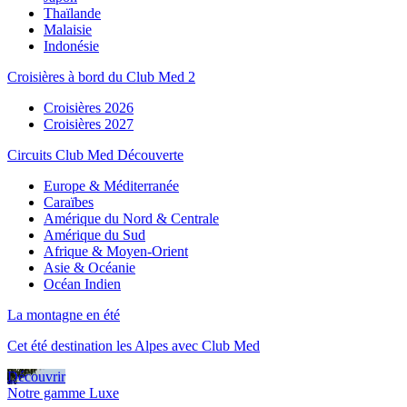
Thaïlande
Malaisie
Indonésie
Croisières à bord du Club Med 2
Croisières 2026
Croisières 2027
Circuits Club Med Découverte
Europe & Méditerranée
Caraïbes
Amérique du Nord & Centrale
Amérique du Sud
Afrique & Moyen-Orient
Asie & Océanie
Océan Indien
La montagne en été
Cet été destination les Alpes avec Club Med
Découvrir
Notre gamme Luxe