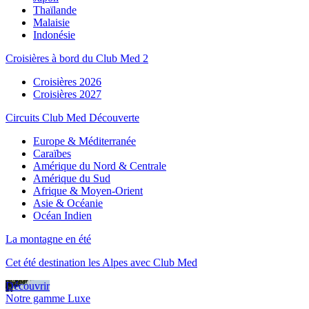
Thaïlande
Malaisie
Indonésie
Croisières à bord du Club Med 2
Croisières 2026
Croisières 2027
Circuits Club Med Découverte
Europe & Méditerranée
Caraïbes
Amérique du Nord & Centrale
Amérique du Sud
Afrique & Moyen-Orient
Asie & Océanie
Océan Indien
La montagne en été
Cet été destination les Alpes avec Club Med
Découvrir
Notre gamme Luxe