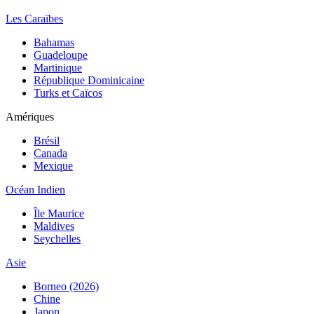
Les Caraïbes
Bahamas
Guadeloupe
Martinique
République Dominicaine
Turks et Caïcos
Amériques
Brésil
Canada
Mexique
Océan Indien
Île Maurice
Maldives
Seychelles
Asie
Borneo (2026)
Chine
Japon