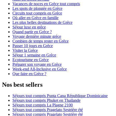
Vacances de noces en Grèce tout compris
Les spots de plongée en Grèce
Circuits tout compris en Grèce
Où aller en Grèce en famille
Les plus belles destinations de Grèce
Séjour luxe en grèce
Quand partir en Grèce ?
Voyage dernière minute grèce
Combien de temps rester en Grèce
Passer 10 jours en Grèce
Visiter la Grèce
Séjour 1 semaine en Grèce
Ecotourisme en Grèce
Préparer son voyage en Grèce
Week-end All-Inclusive en Grèce
Que faire en Grèce ?
Nos best sellers
Séjours tout compris Punta Cana République Dominicaine
Séjours tout compris Phuket en Thailande
Séjours tout compris La Plagne 2100
Séjours tout compris Pragelato Sestrière été
Séjours tout compris Pragelato Sestrière été