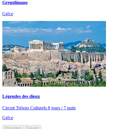
Gregolimano
Grèce
Légendes des dieux
Circuit Trésors Culturels 8 jours / 7 nuits
Grèce
Précédent
Suivant