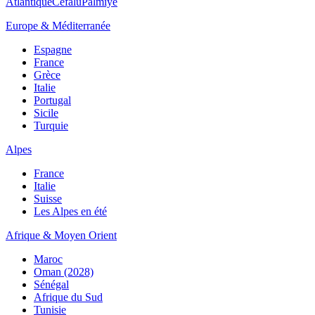
Atlantique
Cefalù
Palmiye
Europe & Méditerranée
Espagne
France
Grèce
Italie
Portugal
Sicile
Turquie
Alpes
France
Italie
Suisse
Les Alpes en été
Afrique & Moyen Orient
Maroc
Oman (2028)
Sénégal
Afrique du Sud
Tunisie