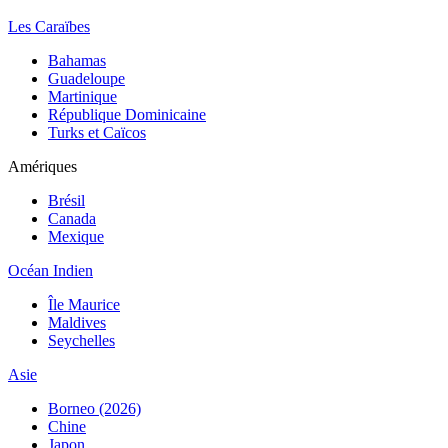
Les Caraïbes
Bahamas
Guadeloupe
Martinique
République Dominicaine
Turks et Caïcos
Amériques
Brésil
Canada
Mexique
Océan Indien
Île Maurice
Maldives
Seychelles
Asie
Borneo (2026)
Chine
Japon