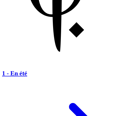
1
-
En été