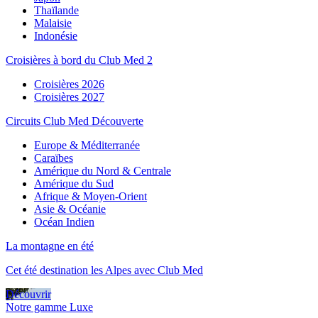
Thaïlande
Malaisie
Indonésie
Croisières à bord du Club Med 2
Croisières 2026
Croisières 2027
Circuits Club Med Découverte
Europe & Méditerranée
Caraïbes
Amérique du Nord & Centrale
Amérique du Sud
Afrique & Moyen-Orient
Asie & Océanie
Océan Indien
La montagne en été
Cet été destination les Alpes avec Club Med
Découvrir
Notre gamme Luxe