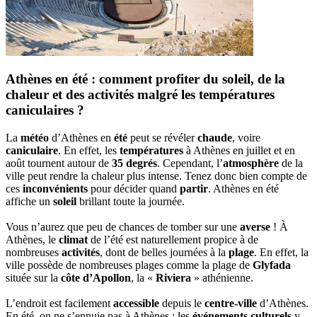
Athènes en été : comment profiter du soleil, de la
chaleur et des activités malgré les températures
caniculaires ?
La
météo
d’Athènes en
été
peut se révéler
chaude
, voire
caniculaire
. En effet, les
températures
à Athènes en juillet et en
août tournent autour de
35 degrés
. Cependant, l’
atmosphère
de la
ville peut rendre la chaleur plus intense. Tenez donc bien compte de
ces
inconvénients
pour décider quand
partir
. Athènes en été
affiche un
soleil
brillant toute la journée.
Vous n’aurez que peu de chances de tomber sur une
averse
! À
Athènes, le
climat
de l’été est naturellement propice à de
nombreuses
activités
, dont de belles journées à la
plage
. En effet, la
ville possède de nombreuses plages comme la plage de
Glyfada
située sur la
côte d’Apollon
, la «
Riviera
» athénienne.
L’endroit est facilement
accessible
depuis le
centre-ville
d’Athènes.
En été, on ne s’ennuie pas à Athènes : les
événements culturels
y