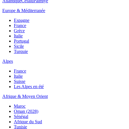
Atlantique
Cefalù
Palmiye
Europe & Méditerranée
Espagne
France
Grèce
Italie
Portugal
Sicile
Turquie
Alpes
France
Italie
Suisse
Les Alpes en été
Afrique & Moyen Orient
Maroc
Oman (2028)
Sénégal
Afrique du Sud
Tunisie