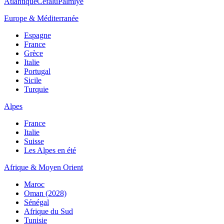
Atlantique
Cefalù
Palmiye
Europe & Méditerranée
Espagne
France
Grèce
Italie
Portugal
Sicile
Turquie
Alpes
France
Italie
Suisse
Les Alpes en été
Afrique & Moyen Orient
Maroc
Oman (2028)
Sénégal
Afrique du Sud
Tunisie