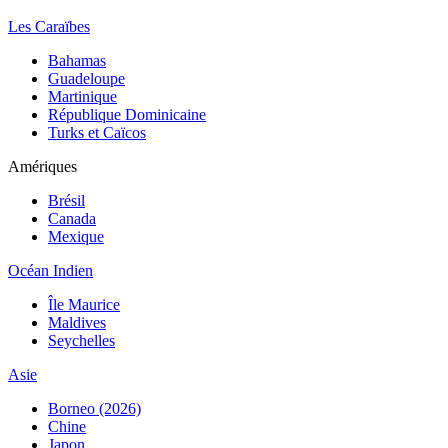
Les Caraïbes
Bahamas
Guadeloupe
Martinique
République Dominicaine
Turks et Caïcos
Amériques
Brésil
Canada
Mexique
Océan Indien
Île Maurice
Maldives
Seychelles
Asie
Borneo (2026)
Chine
Japon