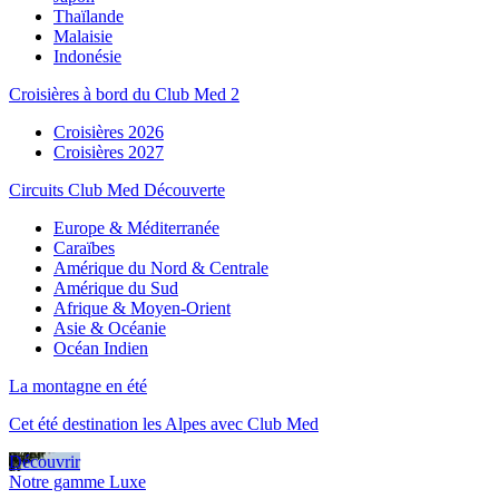
Thaïlande
Malaisie
Indonésie
Croisières à bord du Club Med 2
Croisières 2026
Croisières 2027
Circuits Club Med Découverte
Europe & Méditerranée
Caraïbes
Amérique du Nord & Centrale
Amérique du Sud
Afrique & Moyen-Orient
Asie & Océanie
Océan Indien
La montagne en été
Cet été destination les Alpes avec Club Med
Découvrir
Notre gamme Luxe