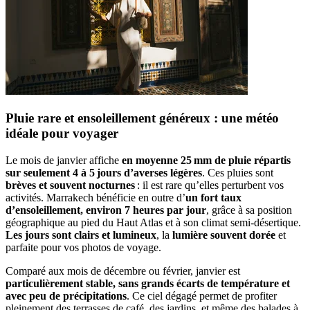
Pluie rare et ensoleillement généreux : une météo
idéale pour voyager
Le mois de janvier affiche
en moyenne 25 mm de pluie répartis
sur seulement 4 à 5 jours d’averses légères
. Ces pluies sont
brèves et souvent nocturnes
: il est rare qu’elles perturbent vos
activités. Marrakech bénéficie en outre d’
un fort taux
d’ensoleillement, environ 7 heures par jour
, grâce à sa position
géographique au pied du Haut Atlas et à son climat semi-désertique.
Les jours sont clairs et lumineux
, la
lumière souvent dorée
et
parfaite pour vos photos de voyage.
Comparé aux mois de décembre ou février, janvier est
particulièrement stable, sans grands écarts de température et
avec peu de précipitations
. Ce ciel dégagé permet de profiter
pleinement des terrasses de café, des jardins, et même des balades à