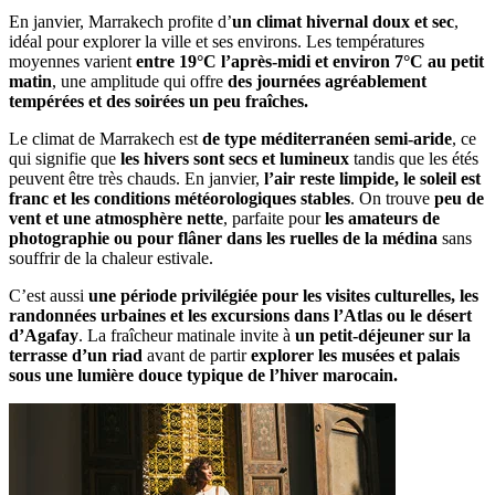
En janvier, Marrakech profite d’
un climat hivernal doux et sec
,
idéal pour explorer la ville et ses environs. Les températures
moyennes varient
entre 19°C l’après-midi et environ 7°C au petit
matin
, une amplitude qui offre
des journées agréablement
tempérées et des soirées un peu fraîches.
Le climat de Marrakech est
de type méditerranéen semi-aride
, ce
qui signifie que
les hivers sont secs et lumineux
tandis que les étés
peuvent être très chauds. En janvier,
l’air reste limpide, le soleil est
franc et les conditions météorologiques stables
. On trouve
peu de
vent et une atmosphère nette
, parfaite pour
les amateurs de
photographie ou pour flâner dans les ruelles de la médina
sans
souffrir de la chaleur estivale.
C’est aussi
une période privilégiée pour les visites culturelles, les
randonnées urbaines et les excursions dans l’Atlas ou le désert
d’Agafay
. La fraîcheur matinale invite à
un petit-déjeuner sur la
terrasse d’un riad
avant de partir
explorer les musées et palais
sous une lumière douce typique de l’hiver marocain.