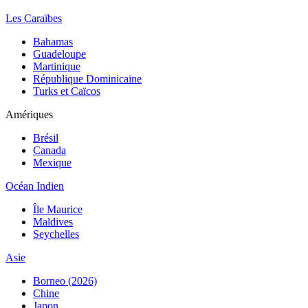
Les Caraïbes
Bahamas
Guadeloupe
Martinique
République Dominicaine
Turks et Caïcos
Amériques
Brésil
Canada
Mexique
Océan Indien
Île Maurice
Maldives
Seychelles
Asie
Borneo (2026)
Chine
Japon