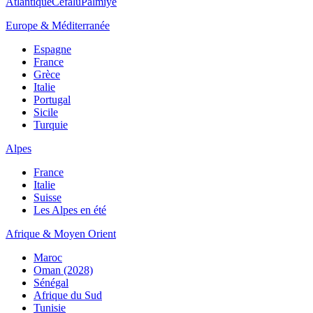
Atlantique
Cefalù
Palmiye
Europe & Méditerranée
Espagne
France
Grèce
Italie
Portugal
Sicile
Turquie
Alpes
France
Italie
Suisse
Les Alpes en été
Afrique & Moyen Orient
Maroc
Oman (2028)
Sénégal
Afrique du Sud
Tunisie