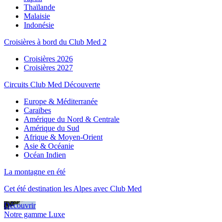
Thaïlande
Malaisie
Indonésie
Croisières à bord du Club Med 2
Croisières 2026
Croisières 2027
Circuits Club Med Découverte
Europe & Méditerranée
Caraïbes
Amérique du Nord & Centrale
Amérique du Sud
Afrique & Moyen-Orient
Asie & Océanie
Océan Indien
La montagne en été
Cet été destination les Alpes avec Club Med
Découvrir
Notre gamme Luxe