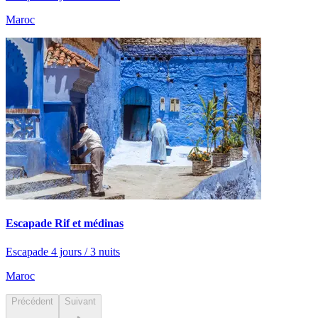
Maroc
Escapade Rif et médinas
Escapade 4 jours / 3 nuits
Maroc
Précédent
Suivant