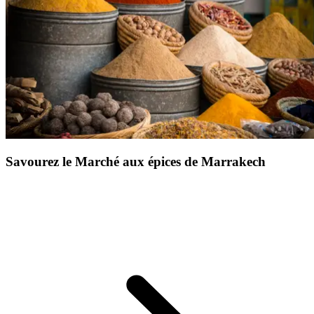
Loin de tout, mais proche de l’essentiel, on découvre une autre
Afrique, plus minérale, plus intime.
Balade à dos de dromadaire,
crêtes dorées au soleil couchant, dîner sous les étoiles dans un
camp éphémère
: chaque instant suspend le temps. Le silence
règne, la beauté opère.
Une expérience précieuse, entre aventure
et élégance
, à vivre au rythme d’un voyage qui ressource et
émerveille.
Savourez le Marché aux épices de Marrakech