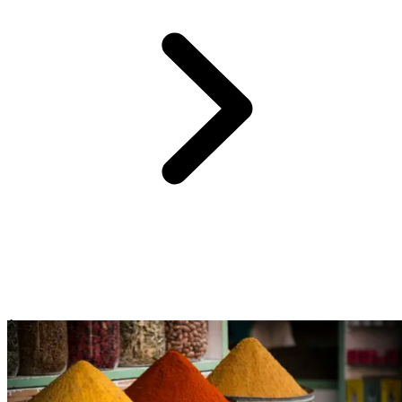
À seulement 1h de route du
Club Med Marrakech La Palmeraie
, le
désert d’Agafay vous entraîne dans un voyage tout en contrastes.
Oubliez les dunes du Sahara : ici, ce sont
des collines rocailleuses
baignées de lumière
qui dessinent
un paysage brut et envoûtant
.