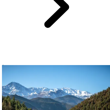
À 25 minutes du
Club Med Marrakech La Palmeraie
, le marché aux
épices de la Médina éveille les sens à chaque pas.
Cannelle, cumin,
safran, gingembre…
les parfums se mêlent et vous enveloppent.
Les étals regorgent
de pigments éclatants, d’herbes séchées et de
mélanges mystérieux
transmis de génération en génération.
Ici, le voyage devient olfactif, gustatif, profondément vivant. On
échange quelques mots avec les marchands, on découvre
les secrets
de la cuisine marocaine
et on repart l’imaginaire rempli de recettes
et d’envies d’ailleurs. Dans ce coin vibrant d’Afrique du Nord, les