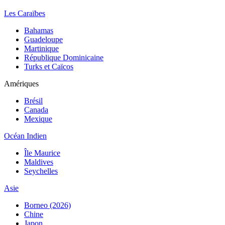
Les Caraïbes
Bahamas
Guadeloupe
Martinique
République Dominicaine
Turks et Caïcos
Amériques
Brésil
Canada
Mexique
Océan Indien
Île Maurice
Maldives
Seychelles
Asie
Borneo (2026)
Chine
Japon