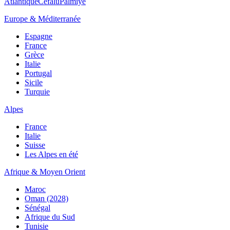
Atlantique
Cefalù
Palmiye
Europe & Méditerranée
Espagne
France
Grèce
Italie
Portugal
Sicile
Turquie
Alpes
France
Italie
Suisse
Les Alpes en été
Afrique & Moyen Orient
Maroc
Oman (2028)
Sénégal
Afrique du Sud
Tunisie