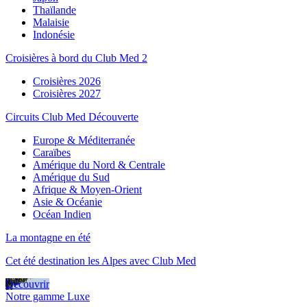
Thaïlande
Malaisie
Indonésie
Croisières à bord du Club Med 2
Croisières 2026
Croisières 2027
Circuits Club Med Découverte
Europe & Méditerranée
Caraïbes
Amérique du Nord & Centrale
Amérique du Sud
Afrique & Moyen-Orient
Asie & Océanie
Océan Indien
La montagne en été
Cet été destination les Alpes avec Club Med
Découvrir
Notre gamme Luxe