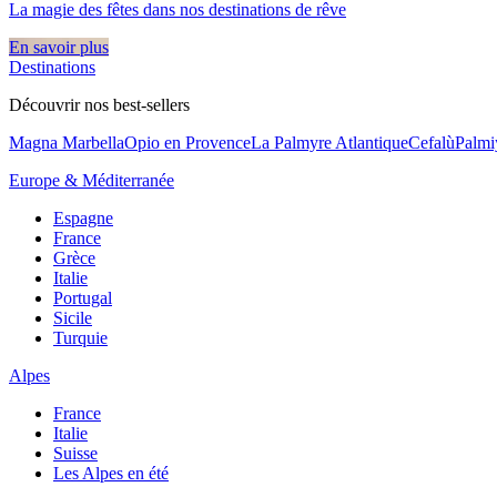
La magie des fêtes dans nos destinations de rêve​
En savoir plus
Destinations
Découvrir nos best-sellers
Magna Marbella
Opio en Provence
La Palmyre Atlantique
Cefalù
Palmi
Europe & Méditerranée
Espagne
France
Grèce
Italie
Portugal
Sicile
Turquie
Alpes
France
Italie
Suisse
Les Alpes en été