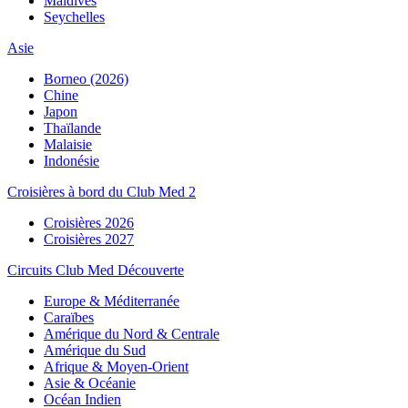
Maldives
Seychelles
Asie
Borneo (2026)
Chine
Japon
Thaïlande
Malaisie
Indonésie
Croisières à bord du Club Med 2
Croisières 2026
Croisières 2027
Circuits Club Med Découverte
Europe & Méditerranée
Caraïbes
Amérique du Nord & Centrale
Amérique du Sud
Afrique & Moyen-Orient
Asie & Océanie
Océan Indien