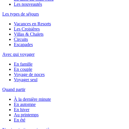
Les nouveautés
Les types de séjours
Vacances en Resorts
Les Croisières
Villas & Chalets
Circuits
Escapades
Avec qui voyager
En famille
En couple
Voyage de noces
Voyager seul
Quand partir
À la dernière minute
En automne
En hiver
Au printemps
En été