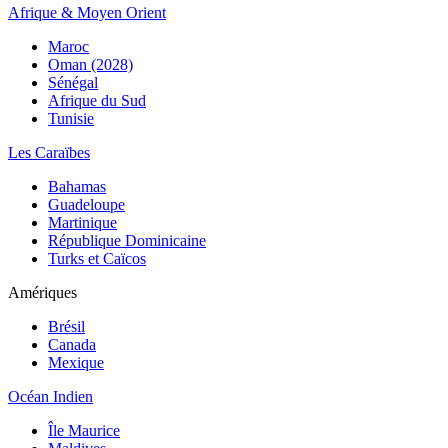
Afrique & Moyen Orient
Maroc
Oman (2028)
Sénégal
Afrique du Sud
Tunisie
Les Caraïbes
Bahamas
Guadeloupe
Martinique
République Dominicaine
Turks et Caïcos
Amériques
Brésil
Canada
Mexique
Océan Indien
Île Maurice