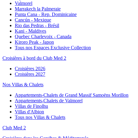
Valmorel
Marrakech la Palmeraie
Punta Cana - Rep. Dominicaine
Cancún - Mexique
Rio das Pedras - Brésil
Kani - Maldives
Quebec Charlevoix - Canada
Kiroro Peak - Japon
Tous nos Espaces Exclusive Collection
Croisières à bord du Club Med 2
Croisières 2026
Croisières 2027
Nos Villas & Chalets
Appartements-Chalets de Grand Massif Samoëns Morillon
Appartements-Chalets de Valmorel
Villas de Finolhu
Villas d'Albion
Tous nos Villas & Chalets
Club Med 2