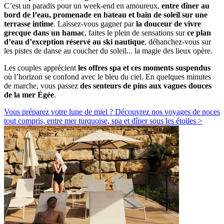
C’est un paradis pour un week-end en amoureux,
entre dîner au
bord de l’eau, promenade en bateau et bain de soleil sur une
terrasse intime
. Laissez-vous gagner par
la douceur de vivre
grecque dans un hamac
, faites le plein de sensations sur
ce plan
d’eau d’exception réservé au ski nautique
, déhanchez-vous sur
les pistes de danse au coucher du soleil... la magie des lieux opère.
Les couples apprécient
les offres spa et ces moments suspendus
où l’horizon se confond avec le bleu du ciel. En quelques minutes
de marche, vous passez
des senteurs de pins aux vagues douces
de la mer Égée
.
Vous préparez votre lune de miel ? Découvrez nos voyages de noces
tout compris, entre mer turquoise, spa et dîner sous les étoiles >