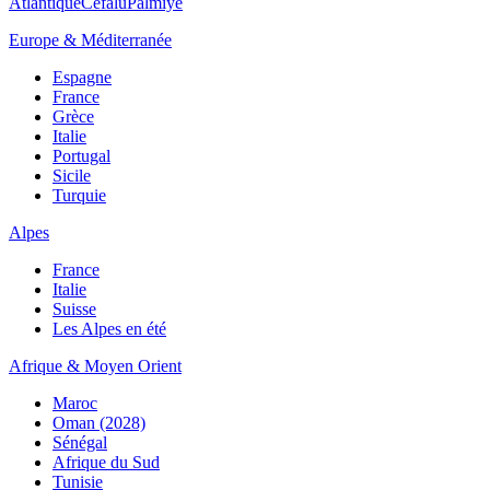
Atlantique
Cefalù
Palmiye
Europe & Méditerranée
Espagne
France
Grèce
Italie
Portugal
Sicile
Turquie
Alpes
France
Italie
Suisse
Les Alpes en été
Afrique & Moyen Orient
Maroc
Oman (2028)
Sénégal
Afrique du Sud
Tunisie