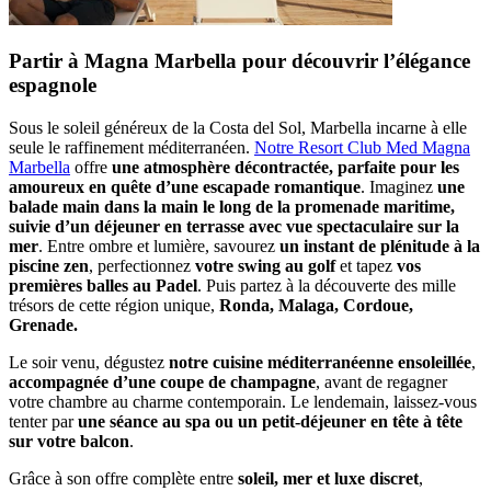
Partir à Magna Marbella pour découvrir l’élégance
espagnole
Sous le soleil généreux de la Costa del Sol, Marbella incarne à elle
seule le raffinement méditerranéen.
Notre Resort Club Med Magna
Marbella
offre
une atmosphère décontractée, parfaite pour les
amoureux en quête d’une escapade romantique
. Imaginez
une
balade main dans la main le long de la promenade maritime,
suivie d’un déjeuner en terrasse avec vue spectaculaire sur la
mer
. Entre ombre et lumière, savourez
un instant de plénitude à la
piscine zen
, perfectionnez
votre swing au golf
et tapez
vos
premières balles au Padel
. Puis partez à la découverte des mille
trésors de cette région unique,
Ronda, Malaga, Cordoue,
Grenade.
Le soir venu, dégustez
notre cuisine méditerranéenne ensoleillée
,
accompagnée d’une coupe de champagne
, avant de regagner
votre chambre au charme contemporain. Le lendemain, laissez-vous
tenter par
une séance au spa ou un petit-déjeuner en tête à tête
sur votre balcon
.
Grâce à son offre complète entre
soleil, mer et luxe discret
,