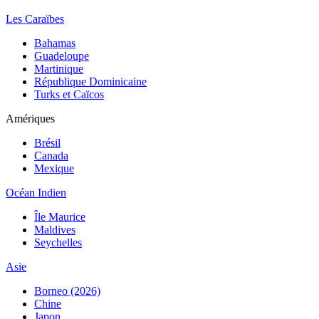
Les Caraïbes
Bahamas
Guadeloupe
Martinique
République Dominicaine
Turks et Caïcos
Amériques
Brésil
Canada
Mexique
Océan Indien
Île Maurice
Maldives
Seychelles
Asie
Borneo (2026)
Chine
Japon