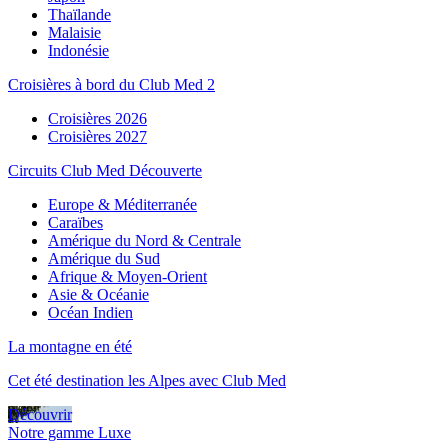
Thaïlande
Malaisie
Indonésie
Croisières à bord du Club Med 2
Croisières 2026
Croisières 2027
Circuits Club Med Découverte
Europe & Méditerranée
Caraïbes
Amérique du Nord & Centrale
Amérique du Sud
Afrique & Moyen-Orient
Asie & Océanie
Océan Indien
La montagne en été
Cet été destination les Alpes avec Club Med
Découvrir
Notre gamme Luxe