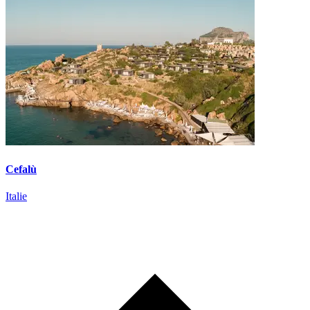
Cefalù
Italie