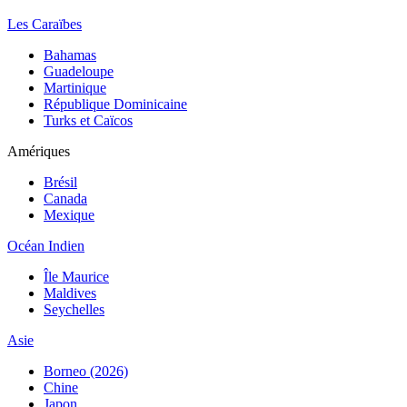
Les Caraïbes
Bahamas
Guadeloupe
Martinique
République Dominicaine
Turks et Caïcos
Amériques
Brésil
Canada
Mexique
Océan Indien
Île Maurice
Maldives
Seychelles
Asie
Borneo (2026)
Chine
Japon