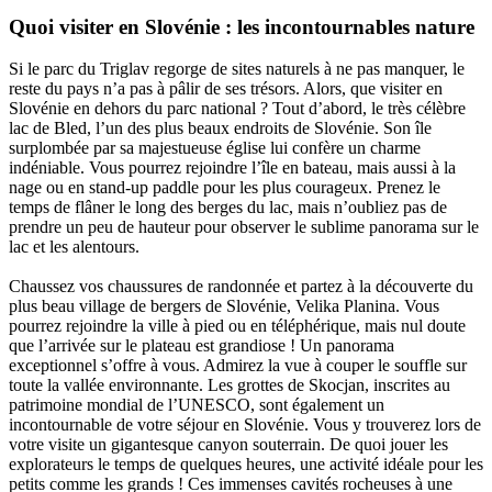
Quoi visiter en Slovénie : les incontournables nature
Si le parc du Triglav regorge de sites naturels à ne pas manquer, le
reste du pays n’a pas à pâlir de ses trésors. Alors, que visiter en
Slovénie en dehors du parc national ? Tout d’abord, le très célèbre
lac de Bled, l’un des plus beaux endroits de Slovénie. Son île
surplombée par sa majestueuse église lui confère un charme
indéniable. Vous pourrez rejoindre l’île en bateau, mais aussi à la
nage ou en stand-up paddle pour les plus courageux. Prenez le
temps de flâner le long des berges du lac, mais n’oubliez pas de
prendre un peu de hauteur pour observer le sublime panorama sur le
lac et les alentours.
Chaussez vos chaussures de randonnée et partez à la découverte du
plus beau village de bergers de Slovénie, Velika Planina. Vous
pourrez rejoindre la ville à pied ou en téléphérique, mais nul doute
que l’arrivée sur le plateau est grandiose ! Un panorama
exceptionnel s’offre à vous. Admirez la vue à couper le souffle sur
toute la vallée environnante. Les grottes de Skocjan, inscrites au
patrimoine mondial de l’UNESCO, sont également un
incontournable de votre séjour en Slovénie. Vous y trouverez lors de
votre visite un gigantesque canyon souterrain. De quoi jouer les
explorateurs le temps de quelques heures, une activité idéale pour les
petits comme les grands ! Ces immenses cavités rocheuses à une