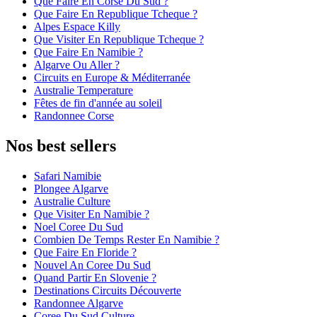
Que Faire En Corse Du Sud ?
Que Faire En Republique Tcheque ?
Alpes Espace Killy
Que Visiter En Republique Tcheque ?
Que Faire En Namibie ?
Algarve Ou Aller ?
Circuits en Europe & Méditerranée
Australie Temperature
Fêtes de fin d'année au soleil
Randonnee Corse
Nos best sellers
Safari Namibie
Plongee Algarve
Australie Culture
Que Visiter En Namibie ?
Noel Coree Du Sud
Combien De Temps Rester En Namibie ?
Que Faire En Floride ?
Nouvel An Coree Du Sud
Quand Partir En Slovenie ?
Destinations Circuits Découverte
Randonnee Algarve
Coree Du Sud Culture