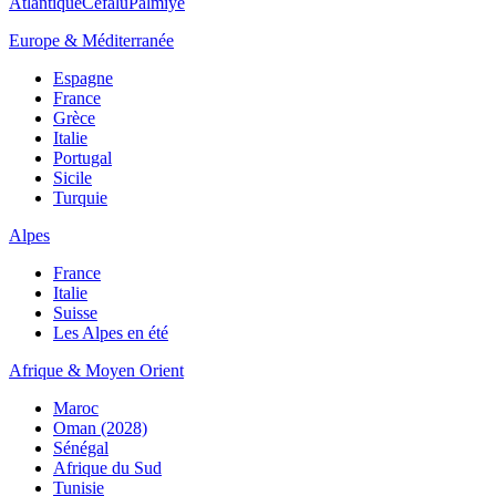
Atlantique
Cefalù
Palmiye
Europe & Méditerranée
Espagne
France
Grèce
Italie
Portugal
Sicile
Turquie
Alpes
France
Italie
Suisse
Les Alpes en été
Afrique & Moyen Orient
Maroc
Oman (2028)
Sénégal
Afrique du Sud
Tunisie