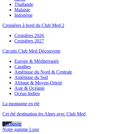
Thaïlande
Malaisie
Indonésie
Croisières à bord du Club Med 2
Croisières 2026
Croisières 2027
Circuits Club Med Découverte
Europe & Méditerranée
Caraïbes
Amérique du Nord & Centrale
Amérique du Sud
Afrique & Moyen-Orient
Asie & Océanie
Océan Indien
La montagne en été
Cet été destination les Alpes avec Club Med
Découvrir
Notre gamme Luxe