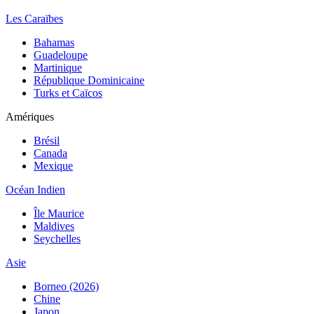
Les Caraïbes
Bahamas
Guadeloupe
Martinique
République Dominicaine
Turks et Caïcos
Amériques
Brésil
Canada
Mexique
Océan Indien
Île Maurice
Maldives
Seychelles
Asie
Borneo (2026)
Chine
Japon