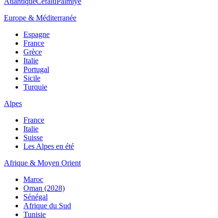
Atlantique
Cefalù
Palmiye
Europe & Méditerranée
Espagne
France
Grèce
Italie
Portugal
Sicile
Turquie
Alpes
France
Italie
Suisse
Les Alpes en été
Afrique & Moyen Orient
Maroc
Oman (2028)
Sénégal
Afrique du Sud
Tunisie