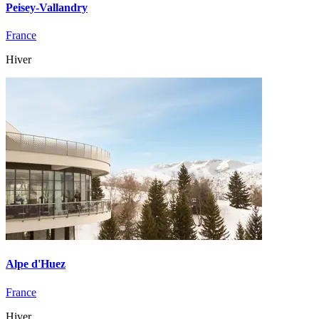
Peisey-Vallandry
France
Hiver
Alpe d'Huez
France
Hiver