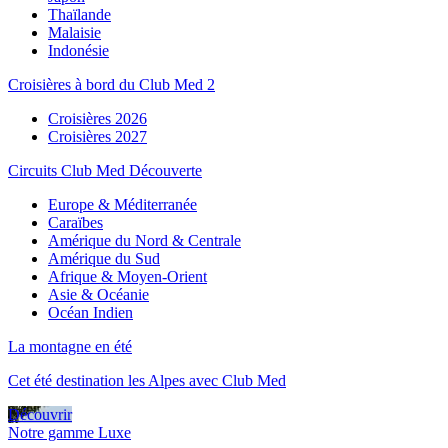
Thaïlande
Malaisie
Indonésie
Croisières à bord du Club Med 2
Croisières 2026
Croisières 2027
Circuits Club Med Découverte
Europe & Méditerranée
Caraïbes
Amérique du Nord & Centrale
Amérique du Sud
Afrique & Moyen-Orient
Asie & Océanie
Océan Indien
La montagne en été
Cet été destination les Alpes avec Club Med
Découvrir
Notre gamme Luxe