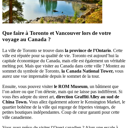
Que faire à Toronto et Vancouver lors de votre
voyage au Canada ?
La ville de Toronto se trouve dans
la province de l’Ontario
. Cette
ville est réputée pour sa qualité de vie. Toronto est aujourd’hui la
capitale économique du Canada, mais elle est également un véritable
melting pot. Mais que visiter au Canada dans cette ville ? Montez au
sommet du symbole de Toronto,
la Canada National Tower,
vous
aurez une vue imprenable depuis le sommet de la tour.
Ensuite, vous pouvez visiter
le ROM Museum
, un bâtiment que
l’on adore ou que l’on déteste, mais qui ne laisse pas indifférent. Si
vous êtes adepte du street art,
direction Graffiti Alley au sud de
China Town.
Vous allez également adorer le Kensington Market, le
quartier bohème de la ville qui regorge de friperies vintages, de
petites boutiques indépendantes. Coup de cœur garanti pour cette
ville canadienne.
Vous avez prévu de visiter l’Ouest canadien ? Alors une escale à