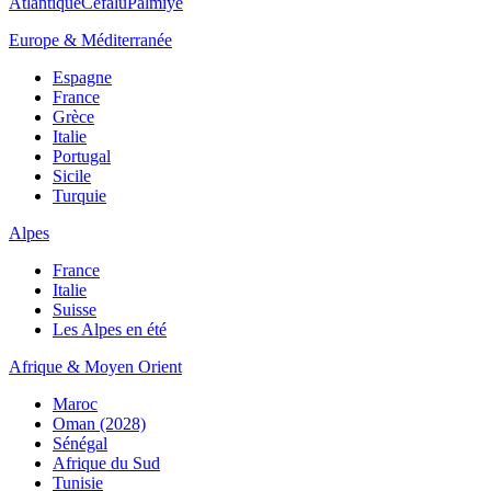
Atlantique
Cefalù
Palmiye
Europe & Méditerranée
Espagne
France
Grèce
Italie
Portugal
Sicile
Turquie
Alpes
France
Italie
Suisse
Les Alpes en été
Afrique & Moyen Orient
Maroc
Oman (2028)
Sénégal
Afrique du Sud
Tunisie