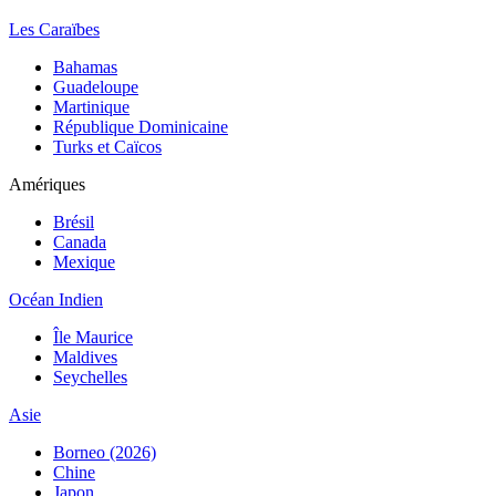
Les Caraïbes
Bahamas
Guadeloupe
Martinique
République Dominicaine
Turks et Caïcos
Amériques
Brésil
Canada
Mexique
Océan Indien
Île Maurice
Maldives
Seychelles
Asie
Borneo (2026)
Chine
Japon