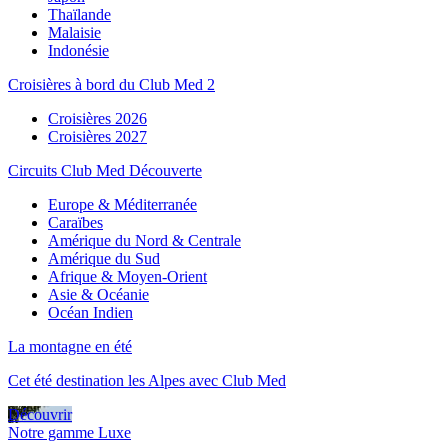
Thaïlande
Malaisie
Indonésie
Croisières à bord du Club Med 2
Croisières 2026
Croisières 2027
Circuits Club Med Découverte
Europe & Méditerranée
Caraïbes
Amérique du Nord & Centrale
Amérique du Sud
Afrique & Moyen-Orient
Asie & Océanie
Océan Indien
La montagne en été
Cet été destination les Alpes avec Club Med
Découvrir
Notre gamme Luxe