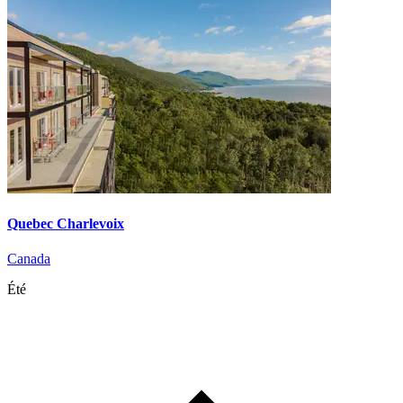
Quebec Charlevoix
Canada
Été