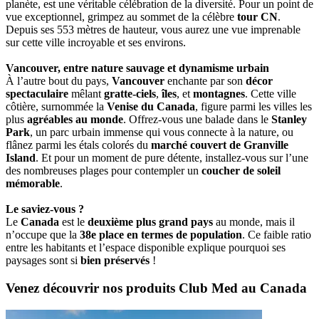
planète, est une véritable célébration de la diversité. Pour un point de
vue exceptionnel, grimpez au sommet de la célèbre
tour CN
.
Depuis ses 553 mètres de hauteur, vous aurez une vue imprenable
sur cette ville incroyable et ses environs.
Vancouver, entre nature sauvage et dynamisme urbain
À l’autre bout du pays,
Vancouver
enchante par son
décor
spectaculaire
mêlant
gratte-ciels
,
îles
, et
montagnes
. Cette ville
côtière, surnommée la
Venise du Canada
, figure parmi les villes les
plus
agréables au monde
. Offrez-vous une balade dans le
Stanley
Park
, un parc urbain immense qui vous connecte à la nature, ou
flânez parmi les étals colorés du
marché couvert de Granville
Island
. Et pour un moment de pure détente, installez-vous sur l’une
des nombreuses plages pour contempler un
coucher de soleil
mémorable
.
Le saviez-vous ?
Le
Canada
est le
deuxième plus grand pays
au monde, mais il
n’occupe que la
38e place en termes de population
. Ce faible ratio
entre les habitants et l’espace disponible explique pourquoi ses
paysages sont si
bien préservés
!
Venez découvrir nos produits Club Med au Canada