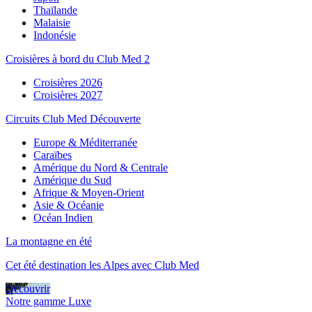
Thaïlande
Malaisie
Indonésie
Croisières à bord du Club Med 2
Croisières 2026
Croisières 2027
Circuits Club Med Découverte
Europe & Méditerranée
Caraïbes
Amérique du Nord & Centrale
Amérique du Sud
Afrique & Moyen-Orient
Asie & Océanie
Océan Indien
La montagne en été
Cet été destination les Alpes avec Club Med
Découvrir
Notre gamme Luxe