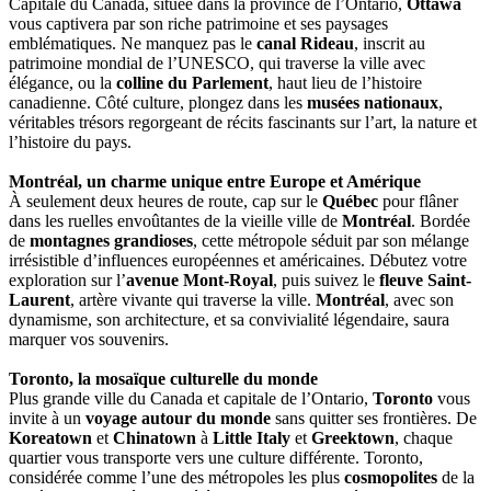
Capitale du Canada, située dans la province de l’Ontario,
Ottawa
vous captivera par son riche patrimoine et ses paysages
emblématiques. Ne manquez pas le
canal Rideau
, inscrit au
patrimoine mondial de l’UNESCO, qui traverse la ville avec
élégance, ou la
colline du Parlement
, haut lieu de l’histoire
canadienne. Côté culture, plongez dans les
musées nationaux
,
véritables trésors regorgeant de récits fascinants sur l’art, la nature et
l’histoire du pays.
Montréal, un charme unique entre Europe et Amérique
À seulement deux heures de route, cap sur le
Québec
pour flâner
dans les ruelles envoûtantes de la vieille ville de
Montréal
. Bordée
de
montagnes grandioses
, cette métropole séduit par son mélange
irrésistible d’influences européennes et américaines. Débutez votre
exploration sur l’
avenue Mont-Royal
, puis suivez le
fleuve Saint-
Laurent
, artère vivante qui traverse la ville.
Montréal
, avec son
dynamisme, son architecture, et sa convivialité légendaire, saura
marquer vos souvenirs.
Toronto, la mosaïque culturelle du monde
Plus grande ville du Canada et capitale de l’Ontario,
Toronto
vous
invite à un
voyage autour du monde
sans quitter ses frontières. De
Koreatown
et
Chinatown
à
Little Italy
et
Greektown
, chaque
quartier vous transporte vers une culture différente. Toronto,
considérée comme l’une des métropoles les plus
cosmopolites
de la