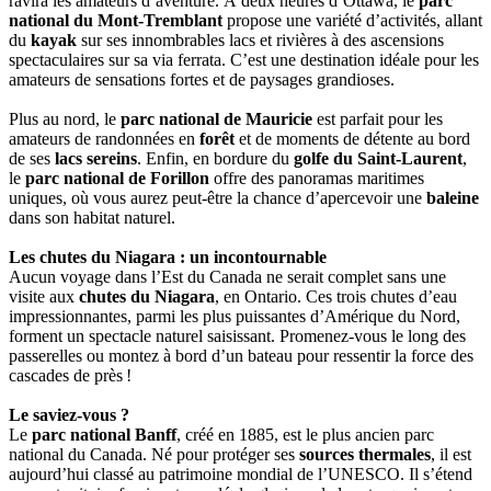
ravira les amateurs d’aventure. À deux heures d’Ottawa, le
parc
national du Mont-Tremblant
propose une variété d’activités, allant
du
kayak
sur ses innombrables lacs et rivières à des ascensions
spectaculaires sur sa via ferrata. C’est une destination idéale pour les
amateurs de sensations fortes et de paysages grandioses.
Plus au nord, le
parc national de Mauricie
est parfait pour les
amateurs de randonnées en
forêt
et de moments de détente au bord
de ses
lacs sereins
. Enfin, en bordure du
golfe du Saint-Laurent
,
le
parc national de Forillon
offre des panoramas maritimes
uniques, où vous aurez peut-être la chance d’apercevoir une
baleine
dans son habitat naturel.
Les chutes du Niagara : un incontournable
Aucun voyage dans l’Est du Canada ne serait complet sans une
visite aux
chutes du Niagara
, en Ontario. Ces trois chutes d’eau
impressionnantes, parmi les plus puissantes d’Amérique du Nord,
forment un spectacle naturel saisissant. Promenez-vous le long des
passerelles ou montez à bord d’un bateau pour ressentir la force des
cascades de près !
Le saviez-vous ?
Le
parc national Banff
, créé en 1885, est le plus ancien parc
national du Canada. Né pour protéger ses
sources thermales
, il est
aujourd’hui classé au patrimoine mondial de l’UNESCO. Il s’étend