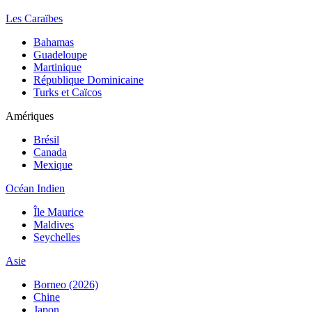
Les Caraïbes
Bahamas
Guadeloupe
Martinique
République Dominicaine
Turks et Caïcos
Amériques
Brésil
Canada
Mexique
Océan Indien
Île Maurice
Maldives
Seychelles
Asie
Borneo (2026)
Chine
Japon