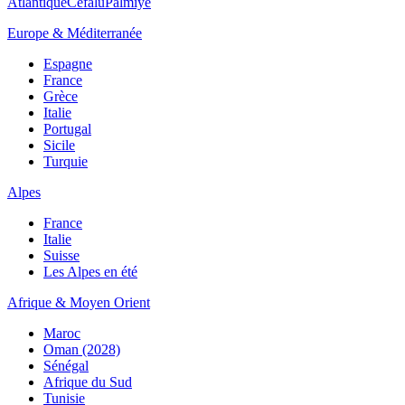
Atlantique
Cefalù
Palmiye
Europe & Méditerranée
Espagne
France
Grèce
Italie
Portugal
Sicile
Turquie
Alpes
France
Italie
Suisse
Les Alpes en été
Afrique & Moyen Orient
Maroc
Oman (2028)
Sénégal
Afrique du Sud
Tunisie