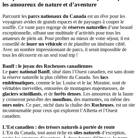
les amoureux de nature et d’aventure
Parcourir les
parcs nationaux du Canada
est un rêve pour les
voyageurs avides de grands espaces et de paysages à couper le
souffle. Ce vaste pays regorge de
réserves naturelles
d’une beauté
exceptionnelle, offrant une multitude d’activités pour tous les
amateurs de plein air. Pour profiter au mieux de votre séjour, il est
conseillé de
louer un véhicule
et de planifier un itinéraire ciblé.
Avec un nombre impressionnant de parcs, il serait impossible de
tous les découvrir en un seul road trip !
Banff : le joyau des Rocheuses canadiennes
Le
parc national Banff
, situé dans l’Ouest canadien, est sans doute
la réserve naturelle la plus célèbre du Canada. Ses
lacs
emblématiques
, comme le lac Louise et le lac Moraine, sont de
véritables merveilles, entourées de montagnes majestueuses, de
glaciers scintillants
, et de
forêts denses
. Les amoureux de la faune
y croiseront peut-être des
mouflons
, des marmottes, ou même des
ours noirs
. Ce parc, niché dans la chaîne des
Rocheuses
, est un site
incontournable pour ceux qui explorent l’Alberta et l’Ouest
canadien.
L’Est canadien : des trésors naturels à portée de route
L’Est du Canada, tout aussi riche en
sites naturels
d’exception,