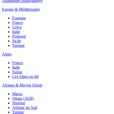
Atlantique
Cefalù
Palmiye
Europe & Méditerranée
Espagne
France
Grèce
Italie
Portugal
Sicile
Turquie
Alpes
France
Italie
Suisse
Les Alpes en été
Afrique & Moyen Orient
Maroc
Oman (2028)
Sénégal
Afrique du Sud
Tunisie