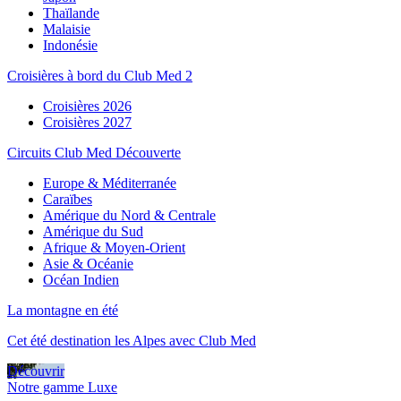
Thaïlande
Malaisie
Indonésie
Croisières à bord du Club Med 2
Croisières 2026
Croisières 2027
Circuits Club Med Découverte
Europe & Méditerranée
Caraïbes
Amérique du Nord & Centrale
Amérique du Sud
Afrique & Moyen-Orient
Asie & Océanie
Océan Indien
La montagne en été
Cet été destination les Alpes avec Club Med
Découvrir
Notre gamme Luxe