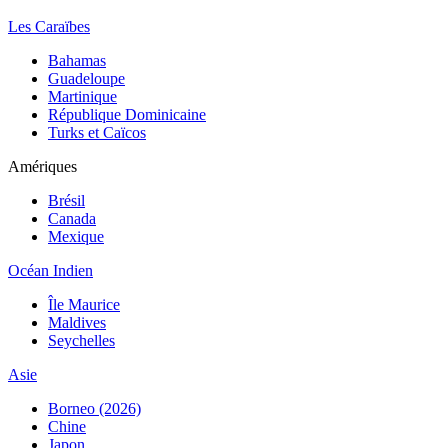
Les Caraïbes
Bahamas
Guadeloupe
Martinique
République Dominicaine
Turks et Caïcos
Amériques
Brésil
Canada
Mexique
Océan Indien
Île Maurice
Maldives
Seychelles
Asie
Borneo (2026)
Chine
Japon