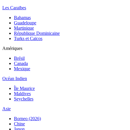
Les Caraïbes
Bahamas
Guadeloupe
Martinique
République Dominicaine
Turks et Caïcos
Amériques
Brésil
Canada
Mexique
Océan Indien
Île Maurice
Maldives
Seychelles
Asie
Borneo (2026)
Chine
Japon