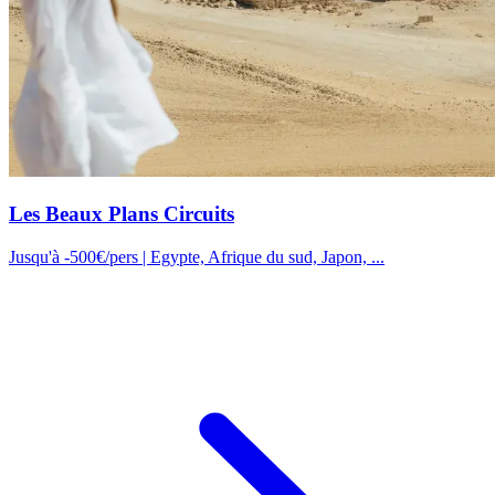
Les Beaux Plans Circuits
Jusqu'à -500€/pers | Egypte, Afrique du sud, Japon, ...