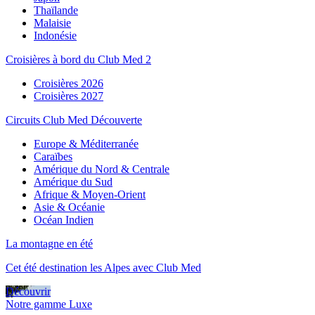
Thaïlande
Malaisie
Indonésie
Croisières à bord du Club Med 2
Croisières 2026
Croisières 2027
Circuits Club Med Découverte
Europe & Méditerranée
Caraïbes
Amérique du Nord & Centrale
Amérique du Sud
Afrique & Moyen-Orient
Asie & Océanie
Océan Indien
La montagne en été
Cet été destination les Alpes avec Club Med
Découvrir
Notre gamme Luxe