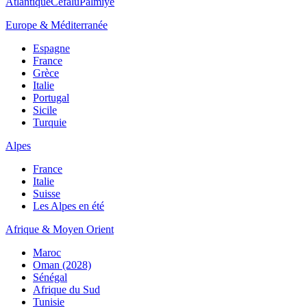
Atlantique
Cefalù
Palmiye
Europe & Méditerranée
Espagne
France
Grèce
Italie
Portugal
Sicile
Turquie
Alpes
France
Italie
Suisse
Les Alpes en été
Afrique & Moyen Orient
Maroc
Oman (2028)
Sénégal
Afrique du Sud
Tunisie