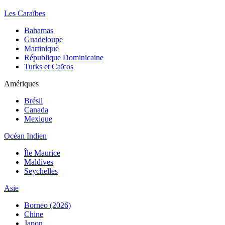
Les Caraïbes
Bahamas
Guadeloupe
Martinique
République Dominicaine
Turks et Caïcos
Amériques
Brésil
Canada
Mexique
Océan Indien
Île Maurice
Maldives
Seychelles
Asie
Borneo (2026)
Chine
Japon