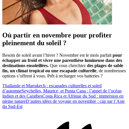
Où partir en novembre pour profiter
pleinement du soleil ?
Besoin de soleil avant l’hiver ? Novembre est le mois parfait
pour
échapper au froid et vivre une parenthèse lumineuse dans des
destinations ensoleillées.
Que vous cherchiez
des plages de sable
fin, un climat tropical ou une escapade culturelle
, de nombreuses
options s’offrent à vous. Prêt à recharger vos batteries ?
Thaïlande et Marrakech : escapades culturelles et soleil
d’automne
Seychelles, Maurice, et Punta Cana : l’appel de l’océan
Indien et des Caraïbes
Costa Rica et Afrique du Sud : immersion en
pleine nature
D’autres idées de voyage en novembre : cap sur l’Asie
du Sud-Est