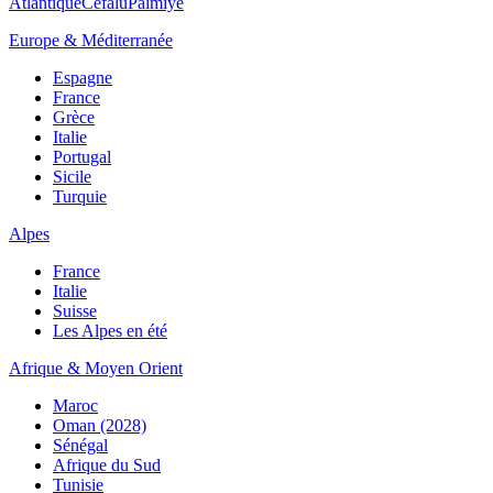
Atlantique
Cefalù
Palmiye
Europe & Méditerranée
Espagne
France
Grèce
Italie
Portugal
Sicile
Turquie
Alpes
France
Italie
Suisse
Les Alpes en été
Afrique & Moyen Orient
Maroc
Oman (2028)
Sénégal
Afrique du Sud
Tunisie