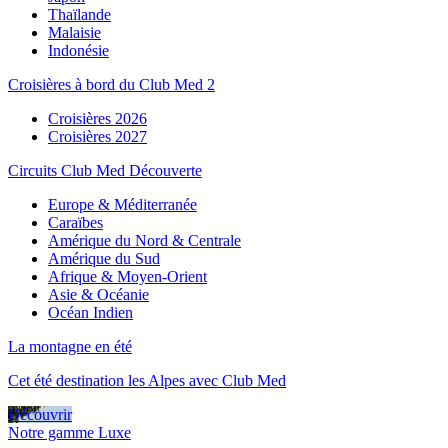
Thaïlande
Malaisie
Indonésie
Croisières à bord du Club Med 2
Croisières 2026
Croisières 2027
Circuits Club Med Découverte
Europe & Méditerranée
Caraïbes
Amérique du Nord & Centrale
Amérique du Sud
Afrique & Moyen-Orient
Asie & Océanie
Océan Indien
La montagne en été
Cet été destination les Alpes avec Club Med
Découvrir
Notre gamme Luxe