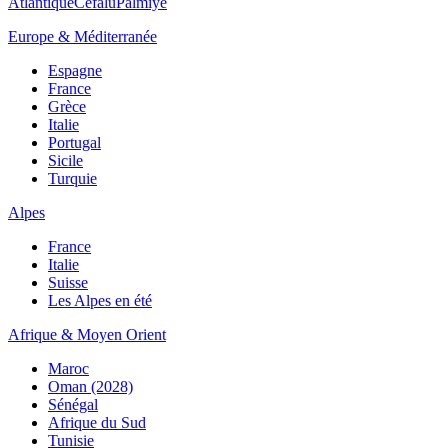
Atlantique
Cefalù
Palmiye
Europe & Méditerranée
Espagne
France
Grèce
Italie
Portugal
Sicile
Turquie
Alpes
France
Italie
Suisse
Les Alpes en été
Afrique & Moyen Orient
Maroc
Oman (2028)
Sénégal
Afrique du Sud
Tunisie