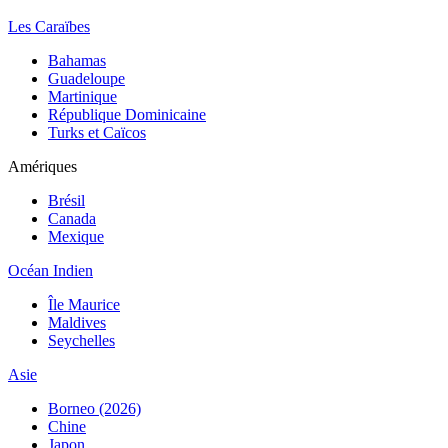
Les Caraïbes
Bahamas
Guadeloupe
Martinique
République Dominicaine
Turks et Caïcos
Amériques
Brésil
Canada
Mexique
Océan Indien
Île Maurice
Maldives
Seychelles
Asie
Borneo (2026)
Chine
Japon