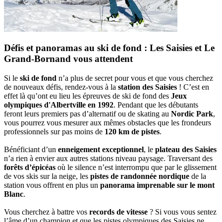
Défis et panoramas au ski de fond : Les Saisies et Le
Grand-Bornand vous attendent
Si le
ski de fond
n’a plus de secret pour vous et que vous cherchez
de nouveaux défis, rendez-vous à la
station des Saisies
! C’est en
effet là qu’ont eu lieu les épreuves de ski de fond des
Jeux
olympiques d'Albertville en 1992
. Pendant que les débutants
feront leurs premiers pas d’alternatif ou de skating au
Nordic Park
,
vous pourrez vous mesurer aux mêmes obstacles que les frondeurs
professionnels sur pas moins de
120 km de pistes
.
Bénéficiant d’un
enneigement exceptionnel
, le
plateau des Saisies
n’a rien à envier aux autres stations niveau paysage. Traversant des
forêts d’épicéas
où le silence n’est interrompu que par le glissement
de vos skis sur la neige, les
pistes de randonnée nordique
de la
station vous offrent en plus un
panorama imprenable sur le mont
Blanc
.
Vous cherchez à battre vos
records de vitesse
? Si vous vous sentez
l’âme d’un champion et que les pistes olympiques des Saisies ne