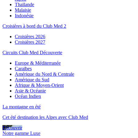
Thaïlande
Malaisie
Indonésie
Croisières à bord du Club Med 2
Croisières 2026
Croisières 2027
Circuits Club Med Découverte
Europe & Méditerranée
Caraïbes
Amérique du Nord & Centrale
Amérique du Sud
Afrique & Moyen-Orient
Asie & Océanie
Océan Indien
La montagne en été
Cet été destination les Alpes avec Club Med
Découvrir
Notre gamme Luxe