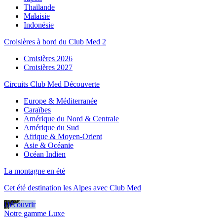
Thaïlande
Malaisie
Indonésie
Croisières à bord du Club Med 2
Croisières 2026
Croisières 2027
Circuits Club Med Découverte
Europe & Méditerranée
Caraïbes
Amérique du Nord & Centrale
Amérique du Sud
Afrique & Moyen-Orient
Asie & Océanie
Océan Indien
La montagne en été
Cet été destination les Alpes avec Club Med
Découvrir
Notre gamme Luxe