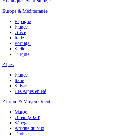
Atlantique
Cefalù
Palmiye
Europe & Méditerranée
Espagne
France
Grèce
Italie
Portugal
Sicile
Turquie
Alpes
France
Italie
Suisse
Les Alpes en été
Afrique & Moyen Orient
Maroc
Oman (2028)
Sénégal
Afrique du Sud
Tunisie