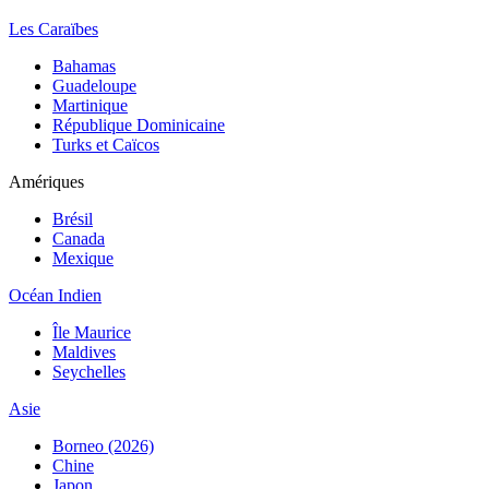
Les Caraïbes
Bahamas
Guadeloupe
Martinique
République Dominicaine
Turks et Caïcos
Amériques
Brésil
Canada
Mexique
Océan Indien
Île Maurice
Maldives
Seychelles
Asie
Borneo (2026)
Chine
Japon