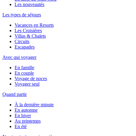
Les nouveautés
Les types de séjours
Vacances en Resorts
Les Croisières
Villas & Chalets
Circuits
Escapades
Avec qui voyager
En famille
En couple
Voyage de noces
Voyager seul
Quand partir
À la dernière minute
En automne
En hiver
Au printemps
En été