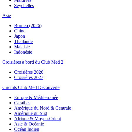
Maldives
Seychelles
Asie
Borneo (2026)
Chine
Japon
Thaïlande
Malaisie
Indonésie
Croisières à bord du Club Med 2
Croisières 2026
Croisières 2027
Circuits Club Med Découverte
Europe & Méditerranée
Caraïbes
Amérique du Nord & Centrale
Amérique du Sud
Afrique & Moyen-Orient
Asie & Océanie
Océan Indien