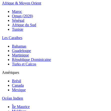
Afrique & Moyen Orient
Maroc
Oman (2028)
Sénégal
Afrique du Sud
Tunisie
Les Caraïbes
Bahamas
Guadeloupe
Martinique
République Dominicaine
Turks et Caïcos
Amériques
Brésil
Canada
Mexique
Océan Indien
Île Maurice