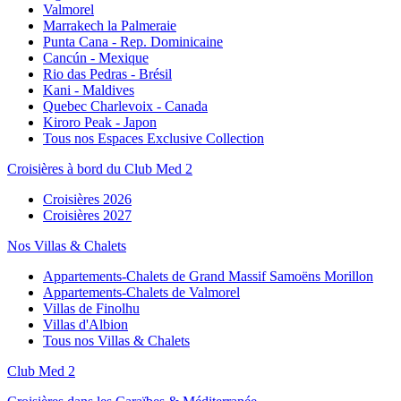
Valmorel
Marrakech la Palmeraie
Punta Cana - Rep. Dominicaine
Cancún - Mexique
Rio das Pedras - Brésil
Kani - Maldives
Quebec Charlevoix - Canada
Kiroro Peak - Japon
Tous nos Espaces Exclusive Collection
Croisières à bord du Club Med 2
Croisières 2026
Croisières 2027
Nos Villas & Chalets
Appartements-Chalets de Grand Massif Samoëns Morillon
Appartements-Chalets de Valmorel
Villas de Finolhu
Villas d'Albion
Tous nos Villas & Chalets
Club Med 2