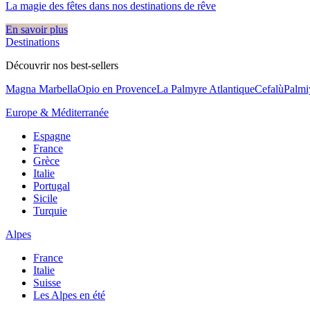
La magie des fêtes dans nos destinations de rêve​
En savoir plus
Destinations
Découvrir nos best-sellers
Magna Marbella
Opio en Provence
La Palmyre Atlantique
Cefalù
Palmi
Europe & Méditerranée
Espagne
France
Grèce
Italie
Portugal
Sicile
Turquie
Alpes
France
Italie
Suisse
Les Alpes en été