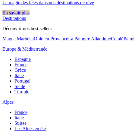
La magie des fêtes dans nos destinations de rêve​
En savoir plus
Destinations
Découvrir nos best-sellers
Magna Marbella
Opio en Provence
La Palmyre Atlantique
Cefalù
Palmi
Europe & Méditerranée
Espagne
France
Grèce
Italie
Portugal
Sicile
Turquie
Alpes
France
Italie
Suisse
Les Alpes en été