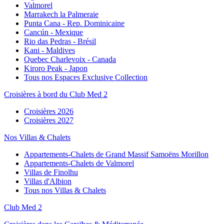
Valmorel
Marrakech la Palmeraie
Punta Cana - Rep. Dominicaine
Cancún - Mexique
Rio das Pedras - Brésil
Kani - Maldives
Quebec Charlevoix - Canada
Kiroro Peak - Japon
Tous nos Espaces Exclusive Collection
Croisières à bord du Club Med 2
Croisières 2026
Croisières 2027
Nos Villas & Chalets
Appartements-Chalets de Grand Massif Samoëns Morillon
Appartements-Chalets de Valmorel
Villas de Finolhu
Villas d'Albion
Tous nos Villas & Chalets
Club Med 2