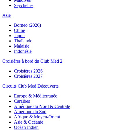
Maldives
Seychelles
Asie
Borneo (2026)
Chine
Japon
Thaïlande
Malaisie
Indonésie
Croisières à bord du Club Med 2
Croisières 2026
Croisières 2027
Circuits Club Med Découverte
Europe & Méditerranée
Caraïbes
Amérique du Nord & Centrale
Amérique du Sud
Afrique & Moyen-Orient
Asie & Océanie
Océan Indien