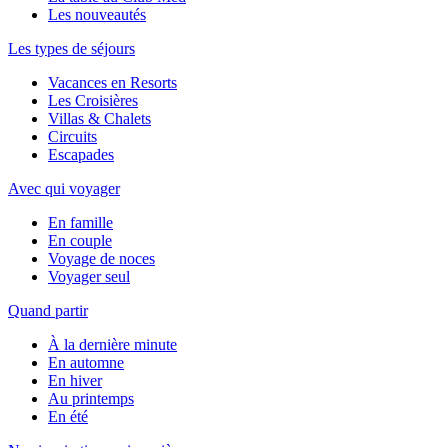
Les nouveautés
Les types de séjours
Vacances en Resorts
Les Croisières
Villas & Chalets
Circuits
Escapades
Avec qui voyager
En famille
En couple
Voyage de noces
Voyager seul
Quand partir
À la dernière minute
En automne
En hiver
Au printemps
En été