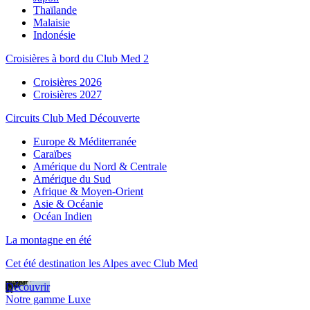
Thaïlande
Malaisie
Indonésie
Croisières à bord du Club Med 2
Croisières 2026
Croisières 2027
Circuits Club Med Découverte
Europe & Méditerranée
Caraïbes
Amérique du Nord & Centrale
Amérique du Sud
Afrique & Moyen-Orient
Asie & Océanie
Océan Indien
La montagne en été
Cet été destination les Alpes avec Club Med
Découvrir
Notre gamme Luxe