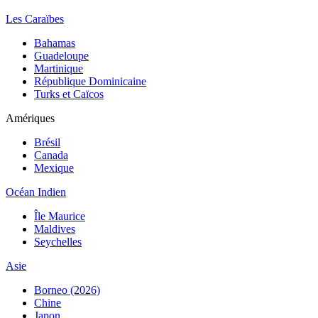
Les Caraïbes
Bahamas
Guadeloupe
Martinique
République Dominicaine
Turks et Caïcos
Amériques
Brésil
Canada
Mexique
Océan Indien
Île Maurice
Maldives
Seychelles
Asie
Borneo (2026)
Chine
Japon