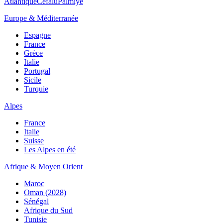
Atlantique
Cefalù
Palmiye
Europe & Méditerranée
Espagne
France
Grèce
Italie
Portugal
Sicile
Turquie
Alpes
France
Italie
Suisse
Les Alpes en été
Afrique & Moyen Orient
Maroc
Oman (2028)
Sénégal
Afrique du Sud
Tunisie