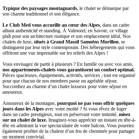
Typique des paysages montagnards
, le chalet se démarque par
son charme traditionnel et son élégance.
Le Club Med vous accueille au cœur des Alpes
, dans un cadre
alliant authenticité et standing. À Valmorel, en Savoie, ce village
plaît pour son architecture rustique et son emplacement idéal. Nos
chalets de luxe,
situés à Grand Massif Samoëns Morillon
, se
distinguent par leur style contemporain. Des hébergements qui vous
offriront une vue imprenable sur les reliefs des Alpes !
Vous envisagez de partir à plusieurs ? En famille ou avec vos amis,
nos appartements-chalets vous garantissent un confort optimal.
Pièces spacieuses, équipements, activités, services ; tout est organisé
pour que chacun de nos membres passe un agréable séjour.
Succombez au charme d’un chalet luxueux pour votre séjour en
amoureux.
Amoureux de la montagne,
pourquoi ne pas vous offrir quelques
jours dans les Alpes
avec votre moitié ? Si vous rêvez de loger
dans un cadre prestigieux, tout en préservant votre intimité,
misez
sur un chalet de luxe.
Imaginez-vous apprécier un instant en tête-à-
tête en admirant la vue spectaculaire de votre balcon. Vous pourriez
également profiter de la chaleur d’un feu de cheminée pour partager
un moment convivial.