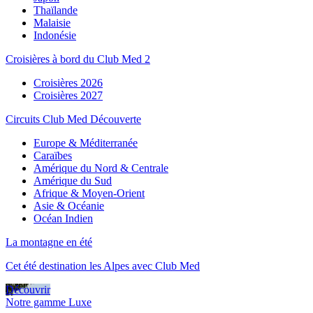
Thaïlande
Malaisie
Indonésie
Croisières à bord du Club Med 2
Croisières 2026
Croisières 2027
Circuits Club Med Découverte
Europe & Méditerranée
Caraïbes
Amérique du Nord & Centrale
Amérique du Sud
Afrique & Moyen-Orient
Asie & Océanie
Océan Indien
La montagne en été
Cet été destination les Alpes avec Club Med
Découvrir
Notre gamme Luxe