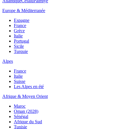
Atlantique
Cefalù
Palmiye
Europe & Méditerranée
Espagne
France
Grèce
Italie
Portugal
Sicile
Turquie
Alpes
France
Italie
Suisse
Les Alpes en été
Afrique & Moyen Orient
Maroc
Oman (2028)
Sénégal
Afrique du Sud
Tunisie