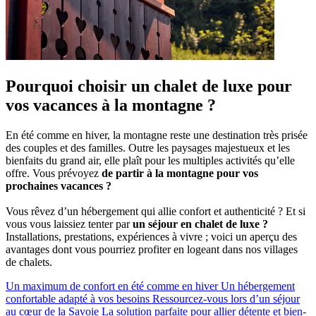
Pourquoi choisir un chalet de luxe pour
vos vacances à la montagne ?
En été comme en hiver, la montagne reste une destination très prisée
des couples et des familles. Outre les paysages majestueux et les
bienfaits du grand air, elle plaît pour les multiples activités qu’elle
offre. Vous prévoyez
de partir à la montagne pour vos
prochaines vacances ?
Vous rêvez d’un hébergement qui allie confort et authenticité ? Et si
vous vous laissiez tenter par
un séjour en chalet de luxe ?
Installations, prestations, expériences à vivre ; voici un aperçu des
avantages dont vous pourriez profiter en logeant dans nos villages
de chalets.
Un maximum de confort en été comme en hiver
Un hébergement
confortable adapté à vos besoins
Ressourcez-vous lors d’un séjour
au cœur de la Savoie
La solution parfaite pour allier détente et bien-