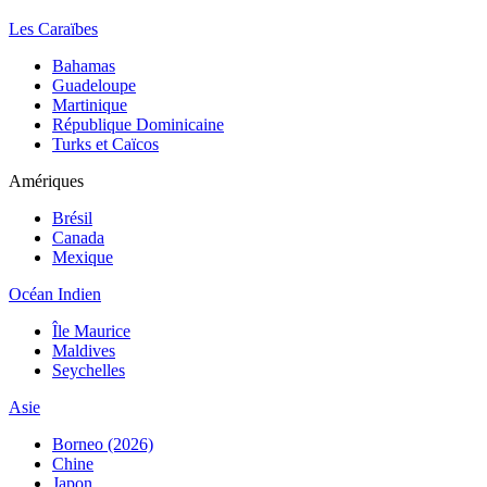
Les Caraïbes
Bahamas
Guadeloupe
Martinique
République Dominicaine
Turks et Caïcos
Amériques
Brésil
Canada
Mexique
Océan Indien
Île Maurice
Maldives
Seychelles
Asie
Borneo (2026)
Chine
Japon