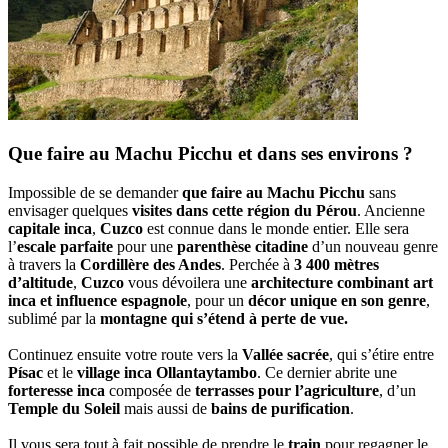
Que faire au Machu Picchu et dans ses environs ?
Impossible de se demander
que faire au Machu Picchu
sans
envisager quelques
visites dans cette région du Pérou
. Ancienne
capitale inca
,
Cuzco
est connue dans le monde entier. Elle sera
l’
escale parfaite
pour une
parenthèse citadine
d’un nouveau genre
à travers la
Cordillère des Andes
. Perchée à
3 400 mètres
d’altitude
,
Cuzco
vous dévoilera une
architecture combinant art
inca et influence espagnole
, pour un
décor unique en son genre
,
sublimé par la
montagne qui s’étend à perte de vue.
Continuez ensuite votre route vers la
Vallée sacrée
, qui s’étire entre
Písac
et le
village inca Ollantaytambo
. Ce dernier abrite une
forteresse inca
composée de
terrasses pour l’agriculture
, d’un
Temple du Soleil
mais aussi de
bains de purification
.
Il vous sera tout à fait possible de prendre le
train
pour regagner le