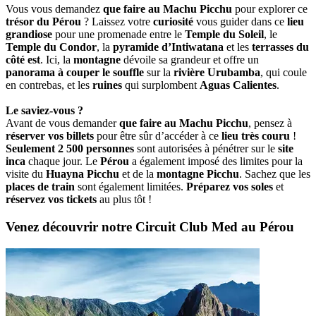
Vous vous demandez
que faire au Machu Picchu
pour explorer ce
trésor du Pérou
? Laissez votre
curiosité
vous guider dans ce
lieu
grandiose
pour une promenade entre le
Temple du Soleil
, le
Temple du Condor
, la
pyramide d’Intiwatana
et les
terrasses du
côté est
. Ici, la
montagne
dévoile sa grandeur et offre un
panorama à couper le souffle
sur la
rivière Urubamba
, qui coule
en contrebas, et les
ruines
qui surplombent
Aguas Calientes
.
Le saviez-vous ?
Avant de vous demander
que faire au Machu Picchu
, pensez à
réserver vos billets
pour être sûr d’accéder à ce
lieu très couru
!
Seulement 2 500 personnes
sont autorisées à pénétrer sur le
site
inca
chaque jour. Le
Pérou
a également imposé des limites pour la
visite du
Huayna Picchu
et de la
montagne Picchu
. Sachez que les
places de train
sont également limitées.
Préparez vos soles
et
réservez vos tickets
au plus tôt !
Venez découvrir notre Circuit Club Med au Pérou