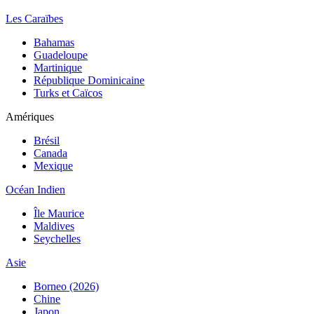
Les Caraïbes
Bahamas
Guadeloupe
Martinique
République Dominicaine
Turks et Caïcos
Amériques
Brésil
Canada
Mexique
Océan Indien
Île Maurice
Maldives
Seychelles
Asie
Borneo (2026)
Chine
Japon