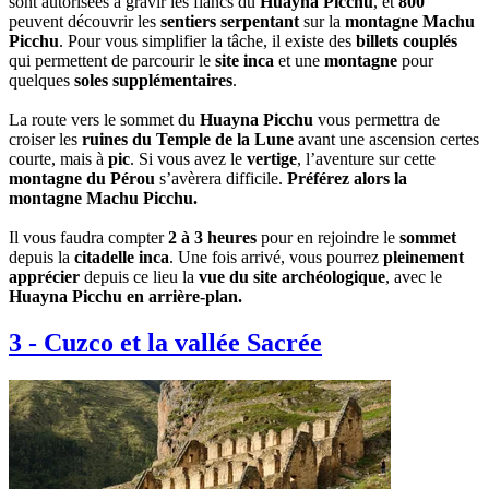
sont autorisées à gravir les flancs du
Huayna Picchu
, et
800
peuvent découvrir les
sentiers serpentant
sur la
montagne Machu
Picchu
. Pour vous simplifier la tâche, il existe des
billets couplés
qui permettent de parcourir le
site inca
et une
montagne
pour
quelques
soles supplémentaires
.
La route vers le sommet du
Huayna Picchu
vous permettra de
croiser les
ruines du Temple de la Lune
avant une ascension certes
courte, mais à
pic
. Si vous avez le
vertige
, l’aventure sur cette
montagne du Pérou
s’avèrera difficile.
Préférez alors la
montagne Machu Picchu.
Il vous faudra compter
2 à 3 heures
pour en rejoindre le
sommet
depuis la
citadelle inca
. Une fois arrivé, vous pourrez
pleinement
apprécier
depuis ce lieu la
vue du site archéologique
, avec le
Huayna Picchu en arrière-plan.
3
-
Cuzco et la vallée Sacrée