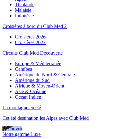
Thaïlande
Malaisie
Indonésie
Croisières à bord du Club Med 2
Croisières 2026
Croisières 2027
Circuits Club Med Découverte
Europe & Méditerranée
Caraïbes
Amérique du Nord & Centrale
Amérique du Sud
Afrique & Moyen-Orient
Asie & Océanie
Océan Indien
La montagne en été
Cet été destination les Alpes avec Club Med
Découvrir
Notre gamme Luxe