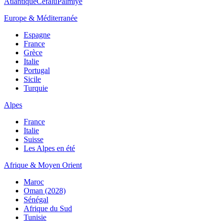
Atlantique
Cefalù
Palmiye
Europe & Méditerranée
Espagne
France
Grèce
Italie
Portugal
Sicile
Turquie
Alpes
France
Italie
Suisse
Les Alpes en été
Afrique & Moyen Orient
Maroc
Oman (2028)
Sénégal
Afrique du Sud
Tunisie