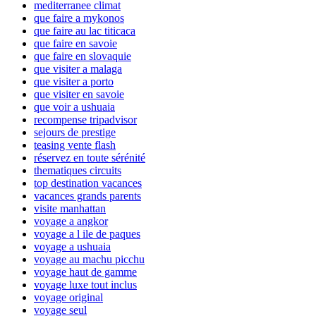
mediterranee climat
que faire a mykonos
que faire au lac titicaca
que faire en savoie
que faire en slovaquie
que visiter a malaga
que visiter a porto
que visiter en savoie
que voir a ushuaia
recompense tripadvisor
sejours de prestige
teasing vente flash
réservez en toute sérénité
thematiques circuits
top destination vacances
vacances grands parents
visite manhattan
voyage a angkor
voyage a l ile de paques
voyage a ushuaia
voyage au machu picchu
voyage haut de gamme
voyage luxe tout inclus
voyage original
voyage seul