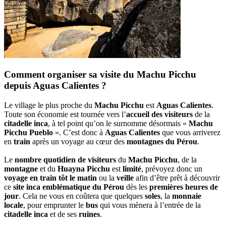
Comment organiser sa visite du Machu Picchu
depuis Aguas Calientes ?
Le village le plus proche du
Machu Picchu
est
Aguas Calientes
.
Toute son économie est tournée vers l’
accueil des visiteurs
de la
citadelle inca
, à tel point qu’on le surnomme désormais «
Machu
Picchu Pueblo
». C’est donc à
Aguas Calientes
que vous arriverez
en
train
après un voyage au cœur des
montagnes du Pérou
.
Le
nombre quotidien de visiteurs
du
Machu Picchu
, de la
montagne
et du
Huayna Picchu
est
limité
, prévoyez donc un
voyage en train tôt le matin
ou la
veille
afin d’être prêt à découvrir
ce
site inca emblématique du Pérou
dès les
premières heures de
jour
. Cela ne vous en coûtera que quelques
soles
, la
monnaie
locale
, pour emprunter le
bus
qui vous mènera à l’entrée de la
citadelle inca
et de ses
ruines
.