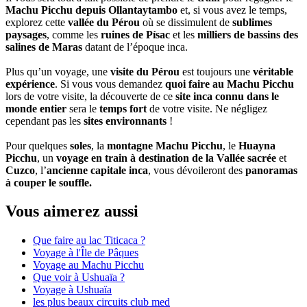
Machu Picchu depuis Ollantaytambo
et, si vous avez le temps,
explorez cette
vallée du Pérou
où se dissimulent de
sublimes
paysages
, comme les
ruines de Písac
et les
milliers de bassins des
salines de Maras
datant de l’époque inca.
Plus qu’un voyage, une
visite du Pérou
est toujours une
véritable
expérience
. Si vous vous demandez
quoi faire au Machu Picchu
lors de votre visite, la découverte de ce
site inca connu dans le
monde entier
sera le
temps fort
de votre visite. Ne négligez
cependant pas les
sites environnants
!
Pour quelques
soles
, la
montagne Machu Picchu
, le
Huayna
Picchu
, un
voyage en train à destination de la Vallée sacrée
et
Cuzco
, l’
ancienne capitale inca
, vous dévoileront des
panoramas
à couper le souffle.
Vous aimerez aussi
Que faire au lac Titicaca ?
Voyage à l'Île de Pâques
Voyage au Machu Picchu
Que voir à Ushuaïa ?
Voyage à Ushuaïa
les plus beaux circuits club med