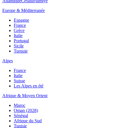
Atlantique
Cefalù
Palmiye
Europe & Méditerranée
Espagne
France
Grèce
Italie
Portugal
Sicile
Turquie
Alpes
France
Italie
Suisse
Les Alpes en été
Afrique & Moyen Orient
Maroc
Oman (2028)
Sénégal
Afrique du Sud
Tunisie