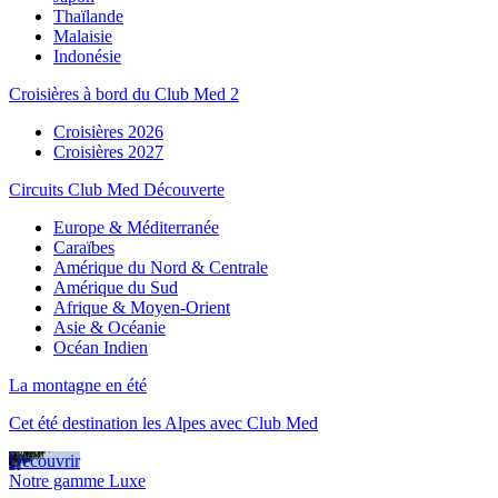
Thaïlande
Malaisie
Indonésie
Croisières à bord du Club Med 2
Croisières 2026
Croisières 2027
Circuits Club Med Découverte
Europe & Méditerranée
Caraïbes
Amérique du Nord & Centrale
Amérique du Sud
Afrique & Moyen-Orient
Asie & Océanie
Océan Indien
La montagne en été
Cet été destination les Alpes avec Club Med
Découvrir
Notre gamme Luxe