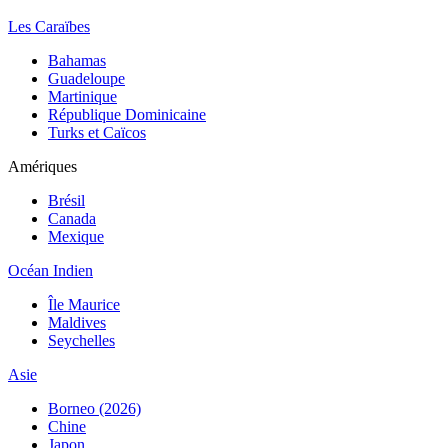
Les Caraïbes
Bahamas
Guadeloupe
Martinique
République Dominicaine
Turks et Caïcos
Amériques
Brésil
Canada
Mexique
Océan Indien
Île Maurice
Maldives
Seychelles
Asie
Borneo (2026)
Chine
Japon