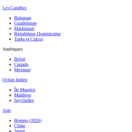
Les Caraïbes
Bahamas
Guadeloupe
Martinique
République Dominicaine
Turks et Caïcos
Amériques
Brésil
Canada
Mexique
Océan Indien
Île Maurice
Maldives
Seychelles
Asie
Borneo (2026)
Chine
Japon