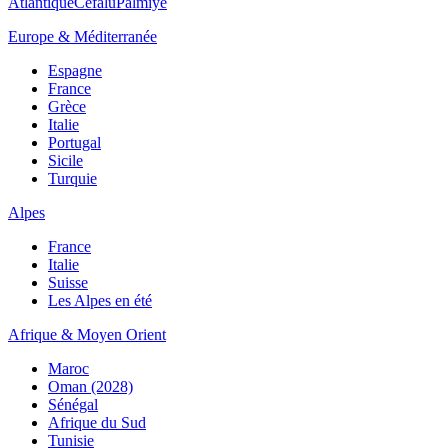
Atlantique
Cefalù
Palmiye
Europe & Méditerranée
Espagne
France
Grèce
Italie
Portugal
Sicile
Turquie
Alpes
France
Italie
Suisse
Les Alpes en été
Afrique & Moyen Orient
Maroc
Oman (2028)
Sénégal
Afrique du Sud
Tunisie