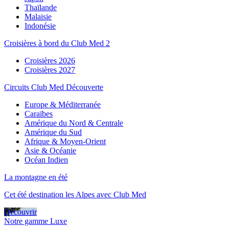
Thaïlande
Malaisie
Indonésie
Croisières à bord du Club Med 2
Croisières 2026
Croisières 2027
Circuits Club Med Découverte
Europe & Méditerranée
Caraïbes
Amérique du Nord & Centrale
Amérique du Sud
Afrique & Moyen-Orient
Asie & Océanie
Océan Indien
La montagne en été
Cet été destination les Alpes avec Club Med
Découvrir
Notre gamme Luxe