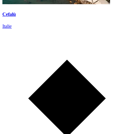
Cefalù
Italie