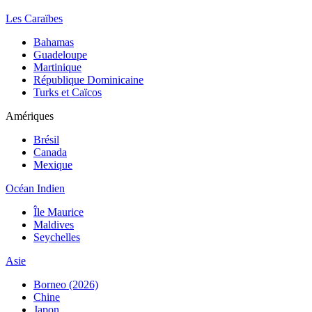
Les Caraïbes
Bahamas
Guadeloupe
Martinique
République Dominicaine
Turks et Caïcos
Amériques
Brésil
Canada
Mexique
Océan Indien
Île Maurice
Maldives
Seychelles
Asie
Borneo (2026)
Chine
Japon