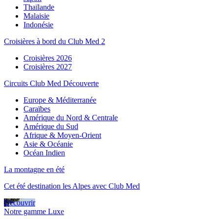
Thaïlande
Malaisie
Indonésie
Croisières à bord du Club Med 2
Croisières 2026
Croisières 2027
Circuits Club Med Découverte
Europe & Méditerranée
Caraïbes
Amérique du Nord & Centrale
Amérique du Sud
Afrique & Moyen-Orient
Asie & Océanie
Océan Indien
La montagne en été
Cet été destination les Alpes avec Club Med
Découvrir
Notre gamme Luxe