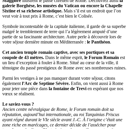
Maggiore
illustrent le passé chrétien de Rome. Découvrez aussi
la
galerie Borghèse, les musées du Vatican ou encore la Chapelle
Sixtine et sa richesse artistique.
Mais s’il est un endroit que l’on
veut voir à tout prix à Rome, c’est bien le Colisée.
Symbole incontestable de la capitale italienne, il garde de sa superbe
malgré le tremblement de terre qui l’a légèrement amputé d’une
partie de sa fascinante architecture. Autre perle à découvrir lors de
votre séjour dernière minute en Méditerranée :
le Panthéon
.
Cet ancien temple romain captive, avec ses portiques et sa
coupole de 43 mètres.
Dans le même esprit,
le Forum Romain
est
un lieu d’exception à fouler à Rome. Situé au cœur de la ville, il
témoigne du passé prestigieux de Rome avec ses nombreuses ruines.
Parmi les vestiges à ne pas manquer durant votre séjour, citons
également
l’Arc de Septime Sévère.
Enfin, on vient aussi à Rome
pour jeter une pièce dans
la fontaine de Trevi
en espérant que nos
vœux se réalisent.
Le saviez-vous ?
Ancien centre névralgique de Rome, le Forum romain doit sa
réputation, aujourd’hui internationale, au roi Tarquinius Priscus
ayant régné durant le VIe siècle avant J.-C. À l’origine c’était une
zone riche en marécages, ce dernier décide de l’assécher pour