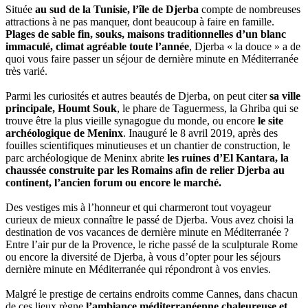
Située
au sud de la Tunisie, l’île de Djerba
compte de nombreuses
attractions à ne pas manquer, dont beaucoup à faire en famille.
Plages de sable fin, souks, maisons traditionnelles d’un blanc
immaculé, climat agréable toute l’année
, Djerba « la douce » a de
quoi vous faire passer un séjour de dernière minute en Méditerranée
très varié.
Parmi les curiosités et autres beautés de Djerba, on peut citer
sa ville
principale, Houmt Souk
, le phare de Taguermess, la Ghriba qui se
trouve être la plus vieille synagogue du monde, ou encore
le site
archéologique de Meninx
. Inauguré le 8 avril 2019, après des
fouilles scientifiques minutieuses et un chantier de construction, le
parc archéologique de Meninx abrite
les ruines d’El Kantara, la
chaussée construite par les Romains afin de relier Djerba au
continent, l’ancien forum ou encore le marché.
Des vestiges mis à l’honneur et qui charmeront tout voyageur
curieux de mieux connaître le passé de Djerba. Vous avez choisi la
destination de vos vacances de dernière minute en Méditerranée ?
Entre l’air pur de la Provence, le riche passé de la sculpturale Rome
ou encore la diversité de Djerba, à vous d’opter pour les séjours
dernière minute en Méditerranée qui répondront à vos envies.
Malgré le prestige de certains endroits comme Cannes, dans chacun
de ces lieux règne
l’ambiance méditerranéenne chaleureuse et