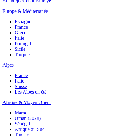
Atlantique
Cefalù
Palmiye
Europe & Méditerranée
Espagne
France
Grèce
Italie
Portugal
Sicile
Turquie
Alpes
France
Italie
Suisse
Les Alpes en été
Afrique & Moyen Orient
Maroc
Oman (2028)
Sénégal
Afrique du Sud
Tunisie