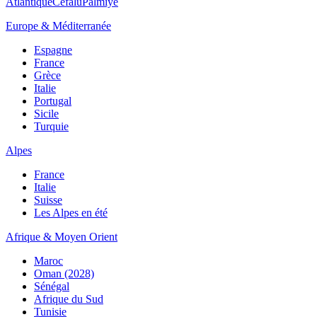
Atlantique
Cefalù
Palmiye
Europe & Méditerranée
Espagne
France
Grèce
Italie
Portugal
Sicile
Turquie
Alpes
France
Italie
Suisse
Les Alpes en été
Afrique & Moyen Orient
Maroc
Oman (2028)
Sénégal
Afrique du Sud
Tunisie