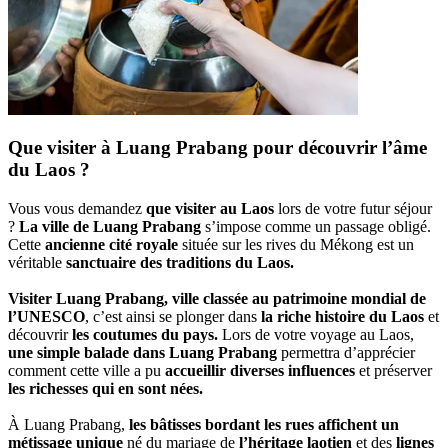
Que visiter à Luang Prabang pour découvrir l’âme
du Laos ?
Vous vous demandez
que visiter au Laos
lors de votre futur séjour
?
La ville de Luang Prabang
s’impose comme un passage obligé.
Cette
ancienne cité royale
située sur les rives du Mékong est un
véritable
sanctuaire des traditions du Laos.
Visiter Luang Prabang, ville classée au patrimoine mondial de
l’UNESCO
, c’est ainsi se plonger dans
la riche histoire du Laos
et
découvrir
les coutumes du pays.
Lors de votre voyage au Laos,
une simple balade dans Luang Prabang
permettra d’apprécier
comment cette ville a pu
accueillir diverses influences
et préserver
les richesses qui en sont nées.
À Luang Prabang,
les bâtisses bordant les rues affichent un
métissage unique
né du mariage de
l’héritage laotien
et des
lignes