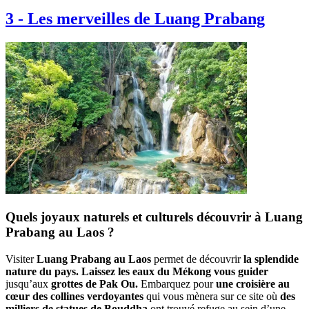
3
-
Les merveilles de Luang Prabang
Quels joyaux naturels et culturels découvrir à Luang
Prabang au Laos ?
Visiter
Luang Prabang au Laos
permet de découvrir
la splendide
nature du pays.
Laissez les eaux du Mékong vous guider
jusqu’aux
grottes de Pak Ou.
Embarquez pour
une croisière au
cœur des collines verdoyantes
qui vous mènera sur ce site où
des
milliers de statues de Bouddha
ont trouvé refuge au sein d’une