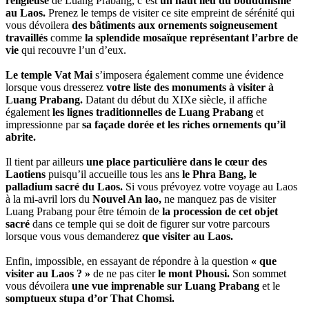
religieuse
de Luang Prabang, c’est
un haut lieu du bouddhisme
au Laos.
Prenez le temps de visiter ce site empreint de sérénité qui
vous dévoilera
des bâtiments aux ornements soigneusement
travaillés
comme
la splendide mosaïque représentant l’arbre de
vie
qui recouvre l’un d’eux.
Le temple Vat Mai
s’imposera également comme une évidence
lorsque vous dresserez
votre liste des monuments à visiter à
Luang Prabang.
Datant du début du XIXe siècle, il affiche
également
les lignes traditionnelles de Luang Prabang
et
impressionne par
sa façade dorée et les riches ornements qu’il
abrite.
Il tient par ailleurs
une place particulière dans le cœur des
Laotiens
puisqu’il accueille tous les ans
le Phra Bang, le
palladium sacré du Laos.
Si vous prévoyez votre voyage au Laos
à la mi-avril lors du
Nouvel An lao,
ne manquez pas de visiter
Luang Prabang pour être témoin de
la procession de cet objet
sacré
dans ce temple qui se doit de figurer sur votre parcours
lorsque vous vous demanderez
que visiter au Laos.
Enfin, impossible, en essayant de répondre à la question
« que
visiter au Laos ? »
de ne pas citer
le mont Phousi.
Son sommet
vous dévoilera
une vue imprenable sur Luang Prabang
et le
somptueux stupa d’or That Chomsi.