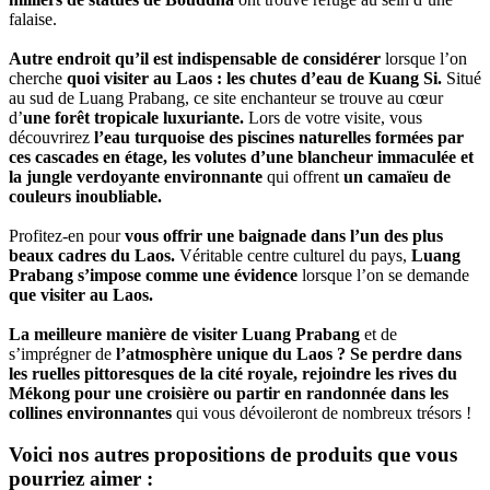
falaise.
Autre endroit qu’il est indispensable de considérer
lorsque l’on
cherche
quoi visiter au Laos : les chutes d’eau de Kuang Si.
Situé
au sud de Luang Prabang, ce site enchanteur se trouve au cœur
d’
une forêt tropicale luxuriante.
Lors de votre visite, vous
découvrirez
l’eau turquoise des piscines naturelles formées par
ces cascades en étage, les volutes d’une blancheur immaculée et
la jungle verdoyante environnante
qui offrent
un camaïeu de
couleurs inoubliable.
Profitez-en pour
vous offrir une baignade dans l’un des plus
beaux cadres du Laos.
Véritable centre culturel du pays,
Luang
Prabang s’impose comme une évidence
lorsque l’on se demande
que visiter au Laos.
La meilleure manière de visiter Luang Prabang
et de
s’imprégner de
l’atmosphère unique du Laos ?
Se perdre dans
les ruelles pittoresques de la cité royale, rejoindre les rives du
Mékong pour une croisière ou partir en randonnée dans les
collines environnantes
qui vous dévoileront de nombreux trésors !
Voici nos autres propositions de produits que vous
pourriez aimer :