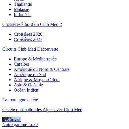
Thaïlande
Malaisie
Indonésie
Croisières à bord du Club Med 2
Croisières 2026
Croisières 2027
Circuits Club Med Découverte
Europe & Méditerranée
Caraïbes
Amérique du Nord & Centrale
Amérique du Sud
Afrique & Moyen-Orient
Asie & Océanie
Océan Indien
La montagne en été
Cet été destination les Alpes avec Club Med
Découvrir
Notre gamme Luxe