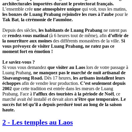
architecturales importées durant le protectorat français.
L’ensemble crée
une atmosphère unique
qui voit, tous les matins,
les bonzes de Luang Prabang rejoindre les rues à l’aube
pour le
Tak Bat
,
la cérémonie de l’aumône.
Depuis des siècles,
les habitants de Luang Prabang
ne ratent pas
ce
rendez-vous matinal
(à 6 heures tout de même), afin
d’offrir de
la nourriture aux moines
des différents monastères de la ville.
Si
vous prévoyez de visiter Luang Prabang, ne ratez pas ce
moment fort en émotion !
Le saviez-vous ?
Si vous vous demandez
que visiter au Laos
lors de votre passage à
Luang Prabang,
ne manquez pas le marché de nuit artisanal de
Sisavangvong Road.
Dès 17 heures,
les artisans installent leurs
échoppes
afin de vendre leur production.
C’est seulement depuis
2002
que cette tradition est entrée dans les mœurs de Luang
Prabang. Face à
l’afflux des touristes à la période de Noël
, ce
marché avait été installé et devait alors
n’être que temporaire.
Le
succès fut tel qu’il a depuis perduré tout au long de la saison
haute.
2
-
Les temples au Laos