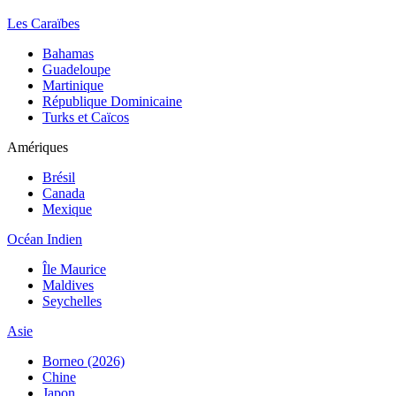
Les Caraïbes
Bahamas
Guadeloupe
Martinique
République Dominicaine
Turks et Caïcos
Amériques
Brésil
Canada
Mexique
Océan Indien
Île Maurice
Maldives
Seychelles
Asie
Borneo (2026)
Chine
Japon