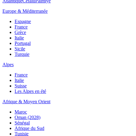
Atlantique
Cefalù
Palmiye
Europe & Méditerranée
Espagne
France
Grèce
Italie
Portugal
Sicile
Turquie
Alpes
France
Italie
Suisse
Les Alpes en été
Afrique & Moyen Orient
Maroc
Oman (2028)
Sénégal
Afrique du Sud
Tunisie