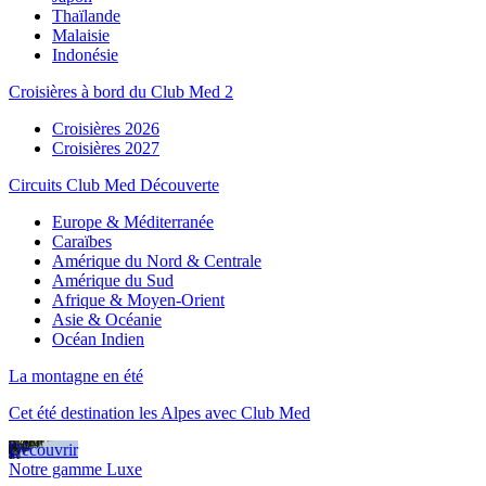
Thaïlande
Malaisie
Indonésie
Croisières à bord du Club Med 2
Croisières 2026
Croisières 2027
Circuits Club Med Découverte
Europe & Méditerranée
Caraïbes
Amérique du Nord & Centrale
Amérique du Sud
Afrique & Moyen-Orient
Asie & Océanie
Océan Indien
La montagne en été
Cet été destination les Alpes avec Club Med
Découvrir
Notre gamme Luxe