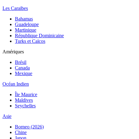
Les Caraïbes
Bahamas
Guadeloupe
Martinique
République Dominicaine
Turks et Caïcos
Amériques
Brésil
Canada
Mexique
Océan Indien
Île Maurice
Maldives
Seychelles
Asie
Borneo (2026)
Chine
Japon