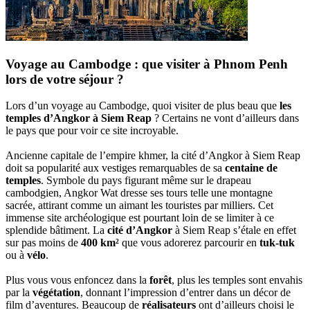
Voyage au Cambodge : que visiter à Phnom Penh
lors de votre séjour ?
Lors d’un voyage au Cambodge, quoi visiter de plus beau que
les
temples d’Angkor à Siem Reap
? Certains ne vont d’ailleurs dans
le pays que pour voir ce site incroyable.
Ancienne capitale de l’empire khmer, la cité d’Angkor à Siem Reap
doit sa popularité aux vestiges remarquables de sa
centaine de
temples
. Symbole du pays figurant même sur le drapeau
cambodgien, Angkor Wat dresse ses tours telle une montagne
sacrée, attirant comme un aimant les touristes par milliers. Cet
immense site archéologique est pourtant loin de se limiter à ce
splendide bâtiment. La
cité d’Angkor
à Siem Reap s’étale en effet
sur pas moins de
400 km²
que vous adorerez parcourir en
tuk-tuk
ou à
vélo
.
Plus vous vous enfoncez dans la
forêt
, plus les temples sont envahis
par la
végétation
, donnant l’impression d’entrer dans un décor de
film d’aventures. Beaucoup de
réalisateurs
ont d’ailleurs choisi le