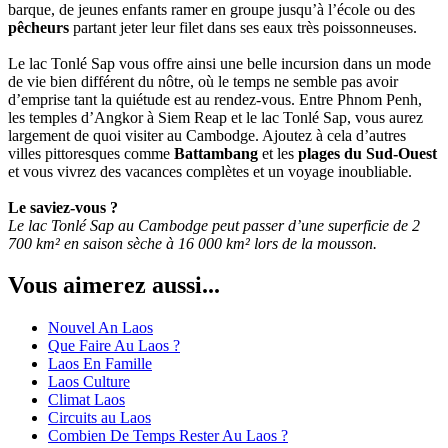
barque, de jeunes enfants ramer en groupe jusqu’à l’école ou des
pêcheurs
partant jeter leur filet dans ses eaux très poissonneuses.
Le lac Tonlé Sap vous offre ainsi une belle incursion dans un mode
de vie bien différent du nôtre, où le temps ne semble pas avoir
d’emprise tant la quiétude est au rendez-vous. Entre Phnom Penh,
les temples d’Angkor à Siem Reap et le lac Tonlé Sap, vous aurez
largement de quoi visiter au Cambodge. Ajoutez à cela d’autres
villes pittoresques comme
Battambang
et les
plages du Sud-Ouest
et vous vivrez des vacances complètes et un voyage inoubliable.
Le saviez-vous ?
Le lac Tonlé Sap au Cambodge peut passer d’une superficie de 2
700 km² en saison sèche à 16 000 km² lors de la mousson.
Vous aimerez aussi...
Nouvel An Laos
Que Faire Au Laos ?
Laos En Famille
Laos Culture
Climat Laos
Circuits au Laos
Combien De Temps Rester Au Laos ?