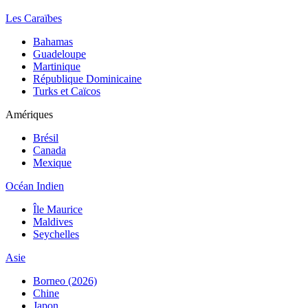
Les Caraïbes
Bahamas
Guadeloupe
Martinique
République Dominicaine
Turks et Caïcos
Amériques
Brésil
Canada
Mexique
Océan Indien
Île Maurice
Maldives
Seychelles
Asie
Borneo (2026)
Chine
Japon