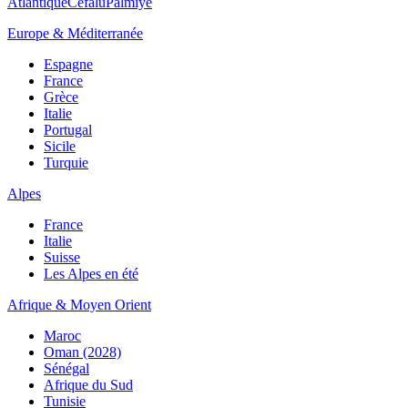
Atlantique
Cefalù
Palmiye
Europe & Méditerranée
Espagne
France
Grèce
Italie
Portugal
Sicile
Turquie
Alpes
France
Italie
Suisse
Les Alpes en été
Afrique & Moyen Orient
Maroc
Oman (2028)
Sénégal
Afrique du Sud
Tunisie