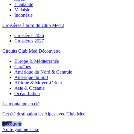
Thaïlande
Malaisie
Indonésie
Croisières à bord du Club Med 2
Croisières 2026
Croisières 2027
Circuits Club Med Découverte
Europe & Méditerranée
Caraïbes
Amérique du Nord & Centrale
Amérique du Sud
Afrique & Moyen-Orient
Asie & Océanie
Océan Indien
La montagne en été
Cet été destination les Alpes avec Club Med
Découvrir
Notre gamme Luxe