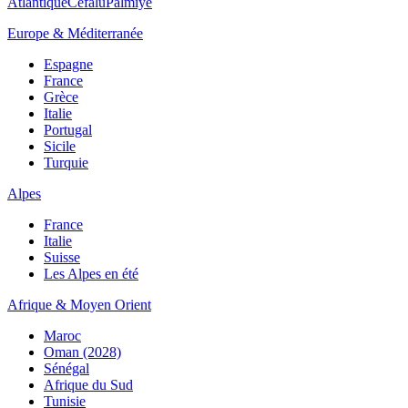
Atlantique
Cefalù
Palmiye
Europe & Méditerranée
Espagne
France
Grèce
Italie
Portugal
Sicile
Turquie
Alpes
France
Italie
Suisse
Les Alpes en été
Afrique & Moyen Orient
Maroc
Oman (2028)
Sénégal
Afrique du Sud
Tunisie