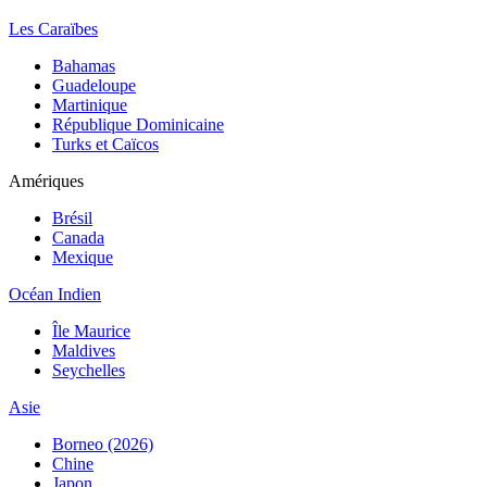
Les Caraïbes
Bahamas
Guadeloupe
Martinique
République Dominicaine
Turks et Caïcos
Amériques
Brésil
Canada
Mexique
Océan Indien
Île Maurice
Maldives
Seychelles
Asie
Borneo (2026)
Chine
Japon