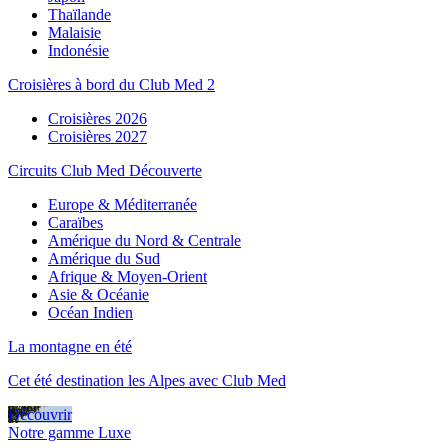
Thaïlande
Malaisie
Indonésie
Croisières à bord du Club Med 2
Croisières 2026
Croisières 2027
Circuits Club Med Découverte
Europe & Méditerranée
Caraïbes
Amérique du Nord & Centrale
Amérique du Sud
Afrique & Moyen-Orient
Asie & Océanie
Océan Indien
La montagne en été
Cet été destination les Alpes avec Club Med
Découvrir
Notre gamme Luxe