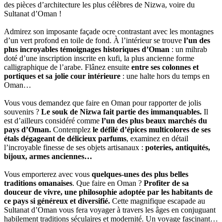
des pièces d’architecture les plus célèbres de Nizwa, voire du
Sultanat d’Oman !
Admirez son imposante façade ocre contrastant avec les montagnes
d’un vert profond en toile de fond. À l’intérieur se trouve
l’un des
plus incroyables témoignages historiques d’Oman
: un mihrab
doté d’une inscription inscrite en kufi, la plus ancienne forme
calligraphique de l’arabe. Flânez ensuite
entre ses colonnes et
portiques et sa jolie cour intérieure
: une halte hors du temps en
Oman…
Vous vous demandez que faire en Oman pour rapporter de jolis
souvenirs ?
Le souk de Nizwa fait partie des immanquables.
Il
est d’ailleurs considéré comme
l’un des plus beaux marchés du
pays d’Oman.
Contemplez
le défilé d’épices multicolores de ses
étals dégageant de délicieux parfums
, examinez en détail
l’incroyable finesse de ses objets artisanaux :
poteries, antiquités,
bijoux, armes anciennes…
Vous emporterez avec vous
quelques-unes des plus belles
traditions omanaises
. Que faire en Oman ?
Profiter de sa
douceur de vivre, une philosophie adoptée par les habitants de
ce pays si généreux et diversifié.
Cette magnifique escapade au
Sultanat d’Oman vous fera voyager à travers les âges en conjuguant
habilement traditions séculaires et modernité. Un voyage fascinant…