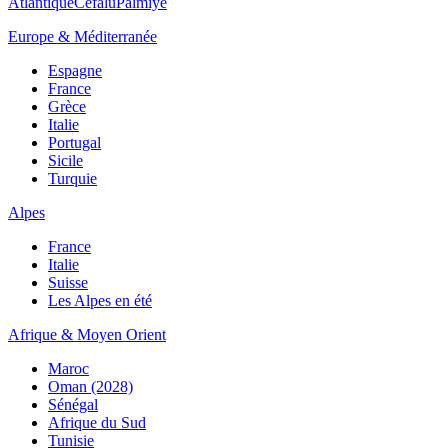
Atlantique
Cefalù
Palmiye
Europe & Méditerranée
Espagne
France
Grèce
Italie
Portugal
Sicile
Turquie
Alpes
France
Italie
Suisse
Les Alpes en été
Afrique & Moyen Orient
Maroc
Oman (2028)
Sénégal
Afrique du Sud
Tunisie