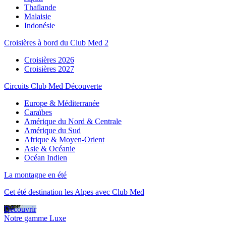
Thaïlande
Malaisie
Indonésie
Croisières à bord du Club Med 2
Croisières 2026
Croisières 2027
Circuits Club Med Découverte
Europe & Méditerranée
Caraïbes
Amérique du Nord & Centrale
Amérique du Sud
Afrique & Moyen-Orient
Asie & Océanie
Océan Indien
La montagne en été
Cet été destination les Alpes avec Club Med
Découvrir
Notre gamme Luxe