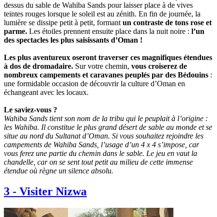
dessus du sable de Wahiba Sands pour laisser place à de vives
teintes rouges lorsque le soleil est au zénith. En fin de journée, la
lumière se dissipe petit à petit, formant
un contraste de tons rose et
parme.
Les étoiles prennent ensuite place dans la nuit noire :
l’un
des spectacles les plus saisissants d’Oman !
Les plus aventureux oseront traverser ces magnifiques étendues
à dos de dromadaire.
Sur votre chemin,
vous croiserez de
nombreux campements et caravanes peuplés par des Bédouins
:
une formidable occasion de découvrir la culture d’Oman en
échangeant avec les locaux.
Le saviez-vous ?
Wahiba Sands tient son nom de la tribu qui le peuplait à l’origine :
les Wahiba. Il constitue le plus grand désert de sable au monde et se
situe au nord du Sultanat d’Oman. Si vous souhaitez rejoindre les
campements de Wahiba Sands, l’usage d’un 4 x 4 s’impose, car
vous ferez une partie du chemin dans le sable. Le jeu en vaut la
chandelle, car on se sent tout petit au milieu de cette immense
étendue où règne un silence absolu.
3
-
Visiter Nizwa