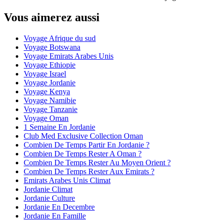
Vous aimerez aussi
Voyage Afrique du sud
Voyage Botswana
Voyage Emirats Arabes Unis
Voyage Ethiopie
Voyage Israel
Voyage Jordanie
Voyage Kenya
Voyage Namibie
Voyage Tanzanie
Voyage Oman
1 Semaine En Jordanie
Club Med Exclusive Collection Oman
Combien De Temps Partir En Jordanie ?
Combien De Temps Rester A Oman ?
Combien De Temps Rester Au Moyen Orient ?
Combien De Temps Rester Aux Emirats ?
Emirats Arabes Unis Climat
Jordanie Climat
Jordanie Culture
Jordanie En Decembre
Jordanie En Famille