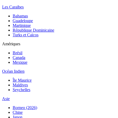
Les Caraïbes
Bahamas
Guadeloupe
Martinique
République Dominicaine
Turks et Caïcos
Amériques
Brésil
Canada
Mexique
Océan Indien
Île Maurice
Maldives
Seychelles
Asie
Borneo (2026)
Chine
Japon