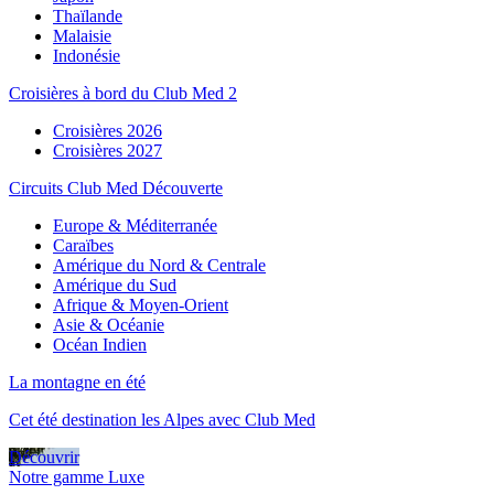
Thaïlande
Malaisie
Indonésie
Croisières à bord du Club Med 2
Croisières 2026
Croisières 2027
Circuits Club Med Découverte
Europe & Méditerranée
Caraïbes
Amérique du Nord & Centrale
Amérique du Sud
Afrique & Moyen-Orient
Asie & Océanie
Océan Indien
La montagne en été
Cet été destination les Alpes avec Club Med
Découvrir
Notre gamme Luxe