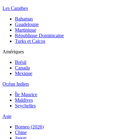
Les Caraïbes
Bahamas
Guadeloupe
Martinique
République Dominicaine
Turks et Caïcos
Amériques
Brésil
Canada
Mexique
Océan Indien
Île Maurice
Maldives
Seychelles
Asie
Borneo (2026)
Chine
Japon