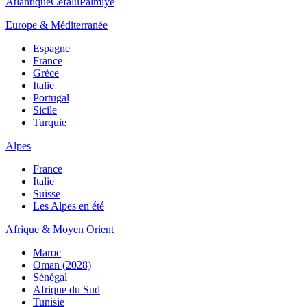
Atlantique
Cefalù
Palmiye
Europe & Méditerranée
Espagne
France
Grèce
Italie
Portugal
Sicile
Turquie
Alpes
France
Italie
Suisse
Les Alpes en été
Afrique & Moyen Orient
Maroc
Oman (2028)
Sénégal
Afrique du Sud
Tunisie